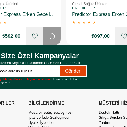
lık Ürünleri
Cinsel Sağlık Ürünleri
TOR
PREDICTOR
Predictor Express Erken Gebelik Testi 3 Adet
★
★
★
★
★
★
★
₺592,00
₺897,00
Size Özel Kampanyalar
Hemen Kayıt Ol Fırsatlardan Önce Sen Haberdar Ol!
Gönder
yelik koşullarını
ve
kişisel verilerimin
korunmasını kabul
diyorum.
RİLER
BİLGİLENDİRME
MÜŞTERİ Hİ
Mesafeli Satış Sözleşmesi
Destek Hattı
İptal ve İade Sözleşmesi
Sıkça Sorulan So
Üyelik İşlemleri
Yardım