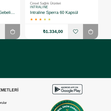
Cinsel Sağlık Ürünleri
Ci
INTRALINE
I
Predictor Express Erken Gebelik Testi 5 Adet
Intraline Sperra 60 Kapsül
S
★
★
★
★
★
₺1.334,00
ZMETLERİ
rular