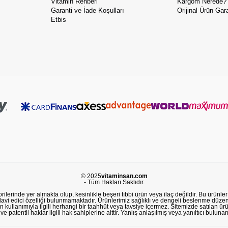
Vitamin Rehberi
Kargom Nerede?
Garanti ve İade Koşulları
Orijinal Ürün Gara
Etbis
© 2025
vitaminsan.com
- Tüm Hakları Saklıdır.
lerinde yer almakta olup, kesinlikle beşeri tıbbi ürün veya ilaç değildir. Bu ürünler 
avi edici özelliği bulunmamaktadır. Ürünlerimiz sağlıklı ve dengeli beslenme düzeni
in kullanımıyla ilgili herhangi bir taahhüt veya tavsiye içermez. Sitemizde satılan ü
 patentli haklar ilgili hak sahiplerine aittir. Yanlış anlaşılmış veya yanıltıcı buluna