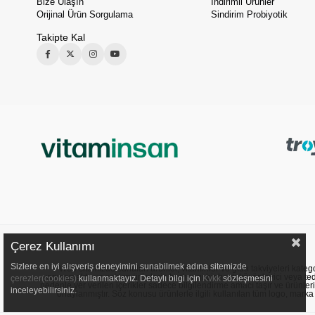
Bize Ulaşın
İndirimli Ürünler
Orijinal Ürün Sorgulama
Sindirim Probiyotik
Takipte Kal
Çerez Kullanımı
Sizlere en iyi alışveriş deneyimini sunabilmek adına sitemizde
Web sitemizde sunulan ürünler, vitaminler ve gıda takviyeleri kategori
yapmamakta ve satılan ürünlerin herhangi bir hastalığı önleyici veya ted
çerezler(cookies)
kullanmaktayız. Detaylı bilgi için
Kvkk
sözleşmesini
nedenle yer verilen içerikler sadece bilgilendirme amacı taşır ve ürünler
inceleyebilirsiniz.
onaylanmıştır. Söz konusu ürünlerle ilgili kullanılan tüm logo, marka ve