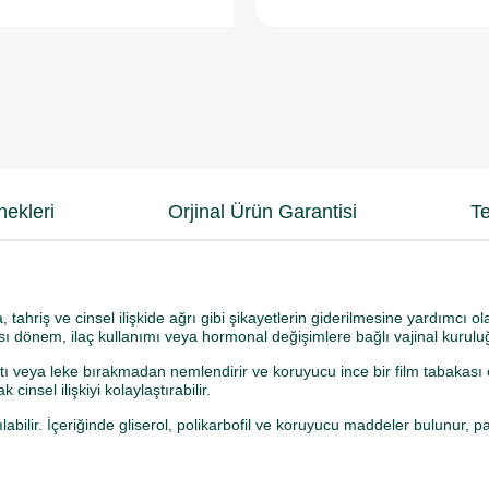
ekleri
Orjinal Ürün Garantisi
Te
 tahriş ve cinsel ilişkide ağrı gibi şikayetlerin giderilmesine yardımcı ol
ı dönem, ilaç kullanımı veya hormonal değişimlere bağlı vajinal kuruluğu
ntı veya leke bırakmadan nemlendirir ve koruyucu ince bir film tabakası 
nsel ilişkiyi kolaylaştırabilir.
ılabilir. İçeriğinde gliserol, polikarbofil ve koruyucu maddeler bulunur, 