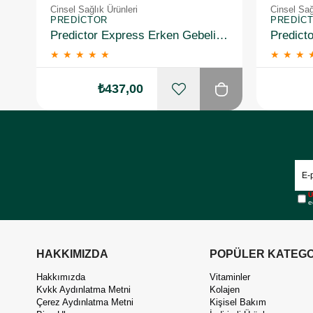
Cinsel Sağlık Ürünleri
Cinsel Sağ
PREDICTOR
PREDIC
Predictor Express Erken Gebelik Testi 2 Adet
★
★
★
★
★
★
★
★
₺437,00
Ü
e
HAKKIMIZDA
POPÜLER KATEGO
Hakkımızda
Vitaminler
Kvkk Aydınlatma Metni
Kolajen
Çerez Aydınlatma Metni
Kişisel Bakım