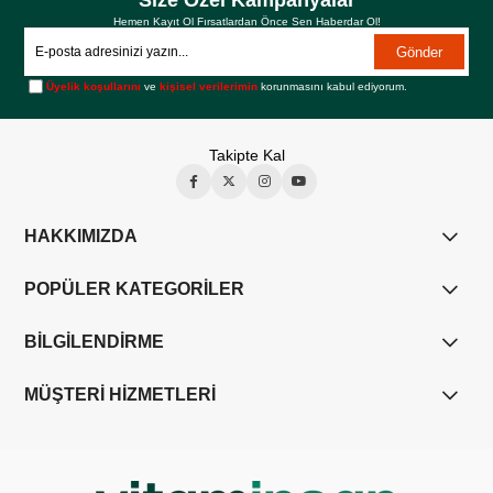
Size Özel Kampanyalar
Hemen Kayıt Ol Fırsatlardan Önce Sen Haberdar Ol!
Gönder
Üyelik koşullarını
ve
kişisel verilerimin
korunmasını kabul ediyorum.
Takipte Kal
HAKKIMIZDA
POPÜLER KATEGORİLER
BİLGİLENDİRME
MÜŞTERİ HİZMETLERİ