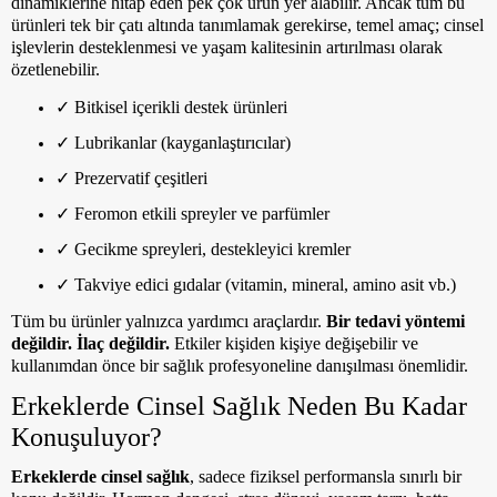
dinamiklerine hitap eden pek çok ürün yer alabilir. Ancak tüm bu
ürünleri tek bir çatı altında tanımlamak gerekirse, temel amaç;
cinsel
işlevlerin desteklenmesi ve yaşam kalitesinin artırılması
olarak
özetlenebilir.
✓
Bitkisel içerikli destek ürünleri
✓
Lubrikanlar (kayganlaştırıcılar)
✓
Prezervatif çeşitleri
✓
Feromon etkili spreyler ve parfümler
✓
Gecikme spreyleri, destekleyici kremler
✓
Takviye edici gıdalar (vitamin, mineral, amino asit vb.)
Tüm bu ürünler yalnızca yardımcı araçlardır.
Bir tedavi yöntemi
değildir. İlaç değildir.
Etkiler kişiden kişiye değişebilir ve
kullanımdan önce bir sağlık profesyoneline danışılması önemlidir.
Erkeklerde Cinsel Sağlık Neden Bu Kadar
Konuşuluyor?
Erkeklerde cinsel sağlık
, sadece fiziksel performansla sınırlı bir