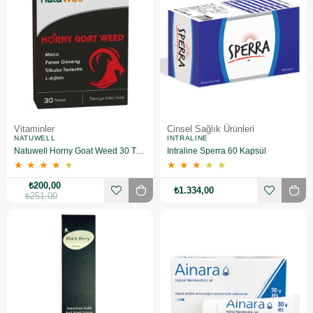
Vitaminler
Cinsel Sağlık Ürünleri
NATUWELL
INTRALINE
Natuwell Horny Goat Weed 30 Tablet
Intraline Sperra 60 Kapsül
★
★
★
★
★
★
★
★
★
★
₺200,00
₺1.334,00
₺251,00