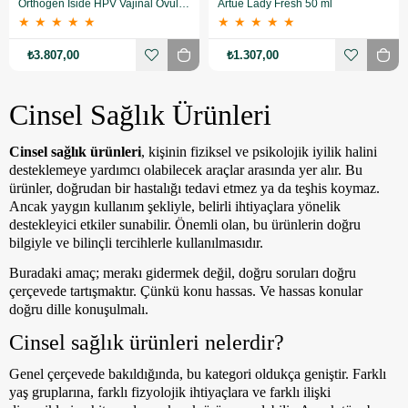
Orthogen Iside HPV Vajinal Ovül 14'lü
Artue Lady Fresh 50 ml
★
★
★
★
★
★
★
★
★
★
₺3.807,00
₺1.307,00
Cinsel Sağlık Ürünleri
Cinsel sağlık ürünleri
, kişinin fiziksel ve psikolojik iyilik halini
desteklemeye yardımcı olabilecek araçlar arasında yer alır. Bu
ürünler, doğrudan bir hastalığı tedavi etmez ya da teşhis koymaz.
Ancak yaygın kullanım şekliyle, belirli ihtiyaçlara yönelik
destekleyici etkiler sunabilir. Önemli olan, bu ürünlerin doğru
bilgiyle ve bilinçli tercihlerle kullanılmasıdır.
Buradaki amaç; merakı gidermek değil, doğru soruları doğru
çerçevede tartışmaktır. Çünkü konu hassas. Ve hassas konular
doğru dille konuşulmalı.
Cinsel sağlık ürünleri nelerdir?
Genel çerçevede bakıldığında, bu kategori oldukça geniştir. Farklı
yaş gruplarına, farklı fizyolojik ihtiyaçlara ve farklı ilişki