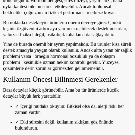
konu değildir. Hormon dengesi, stres düzeyi, yaşam tarzı, hatta
uyku kalitesi bile bu süreci etkileyebilir. Ancak toplumsal
beklentiler çoğu zaman fiziksel performansı merkeze koyar.
Bu noktada destekleyici ürünlerin önemi devreye girer. Çünkü
kişinin özgüvenini artırmaya yardımcı olabilecek destek unsurları,
yalnızca fiziksel değil; psikolojik rahatlama da sağlayabilir.
Yine de burada önemli bir ayrım yapılmalıdır. Bu ürünler kısa süreli
destek amacıyla yaygın olarak kullanılır. Ancak altta yatan bir sağlık
problemi varsa –örneğin hormonal bozukluk ya da dolaşım
problemi– kesinlikle uzman hekim kontrolü gerekir. Yüzeysel
çözümlerle derin sorunlar görmezden gelinmemelidir.
Kullanım Öncesi Bilinmesi Gerekenler
Bazı detaylar küçük görünebilir. Ama bu tür ürünlerde küçük
detaylar büyük fark yaratabilir:
✓
İçeriği mutlaka okuyun: Bitkisel olsa da, alerji riski her
zaman vardır.
✓
Etki süresini değil, kullanım sıklığını göz önünde
bulundurun.