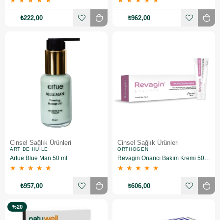
★
★
★
★
★
★
★
★
★
★
₺222,00
₺962,00
Cinsel Sağlık Ürünleri
Cinsel Sağlık Ürünleri
ART DE HUILE
ORTHOGEN
Artue Blue Man 50 ml
Revagin Onarıcı Bakım Kremi 50 ml
★
★
★
★
★
★
★
★
★
★
₺957,00
₺606,00
%20