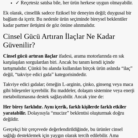
✓
Reçetesiz satılsa bile, her ürün herkese uygun olmayabilir.
Ek olarak, cinsellik sadece fiziksel bir deneyim değil; duygusal bir
bağlam da içerir. Bu nedenle ürün seçiminde bireysel beklentiler
kadar partner iletişimi de göz önüne alınmalıdır.
Cinsel Gücü Artıran İlaçlar Ne Kadar
Güvenilir?
Cinsel gücü artıran ilaçlar
ifadesi, arama motorlarında en sık
karşılaşılan sorgulardan biri. Ancak bu tanım kendi içinde
tartışmalıdır. Çünkü bu alanda kullanılan birçok ürün aslında “ilaç”
değil, “takviye edici gıda” kategorisindedir.
Takviye edici gıdalar; örneğin L-arginin, çinko, ginseng veya maca
gibi bileşenler içerebilir. Bu maddeler, dolaşım sistemine veya enerji
metabolizmasına destek sağlayabilir. Ancak yine de:
Her birey farklıdır. Aynı içerik, farklı kişilerde farklı etkiler
yaratabilir.
Dolayısıyla “mucize” beklentisi oluşturmak doğru
değildir.
Gerçekçi bir çerçevede değerlendirildiğinde, bu ürünler cinsel
sağlığı desteklemek için yaygın olarak tercih edilebilir. Ama