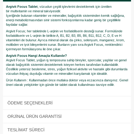
Argivit Focus Tablet
, vücudun çeşitli işlevlerini desteklemek için üretilen
bir multivitamin ve mineral takviyesidir.
İçeriğinde bulunan vitaminler ve mineraller, bağışıklık sisteminden kemik sağlığına,
enerji metabolizmasından sinir sistemi fonksiyonlarına kadar geniş bir çeşitlilikle
faydalar sağlar.
Argivit Focus; her tabletinde L-arjinin ve fosfatidilserin desteği sunar. Formülünde
fosfatidilserin ve L-arjinin ile birlikte A, B1, B2, B3, B5, B6, B11, B12, C, D, E ve H
vitaminleri de bulunur. Ayrıca mineral olarak da çinko, selenyum, manganez, krom,
molibden ve iyot bileşenlerini sunar. Bunların yanı sıra Argivit Focus, renklendirici
içermeyen formülasyonu ile öne çıkar.
Argivit Focus Hangi Amaçla Kullanılır?
Argivit Focus Tablet, yoğun iş temposuna sahip bireyler, sporcular, yaşlılar ve genel
olarak bağışıklık sistemini desteklemek isteyen herkes tarafından kullanılabilir.
Özellikle yetersiz beslenme, stres, yoğun fiziksel aktivite ve hastalık gibi durumlarda
vücudun ihtiyaç duyduğu vitamin ve mineralleri karşılamak için idealdir.
Ürün Kullanım : Kullanmadan önce mutlaka doktor veya eczacınıza danışınız. Genel
öneri olarak yetişkinler için günde bir tablet olarak kullanılması tavsiye edilir.
ÖDEME SEÇENEKLERI
ORJINAL ÜRÜN GARANTISI
TESLIMAT SÜRECI