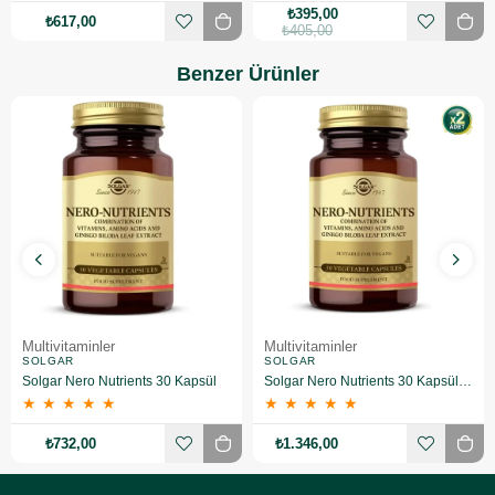
₺395,00
₺617,00
₺405,00
Benzer Ürünler
Multivitaminler
Multivitaminler
SOLGAR
SOLGAR
Solgar Nero Nutrients 30 Kapsül
Solgar Nero Nutrients 30 Kapsül 2 Adet
★
★
★
★
★
★
★
★
★
★
₺732,00
₺1.346,00