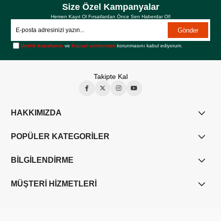
Size Özel Kampanyalar
Hemen Kayıt Ol Fırsatlardan Önce Sen Haberdar Ol!
Gönder
Üyelik koşullarını
ve
kişisel verilerimin
korunmasını kabul ediyorum.
Takipte Kal
HAKKIMIZDA
POPÜLER KATEGORİLER
BİLGİLENDİRME
MÜŞTERİ HİZMETLERİ