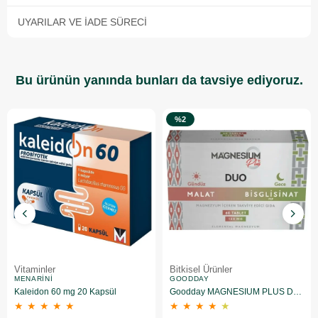
UYARILAR VE İADE SÜRECI
Bu ürünün yanında bunları da tavsiye ediyoruz.
%2
Vitaminler
Bitkisel Ürünler
MENARINI
GOODDAY
Kaleidon 60 mg 20 Kapsül
Goodday MAGNESIUM PLUS DUO 60 Tablet
★
★
★
★
★
★
★
★
★
★