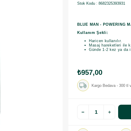
Stok Kodu
8682325393931
BLUE MAN - POWERING M
Kullanım Şekli:
Haricen kullanılır.
Masaj hareketleri ile 
Günde 1-2 kez ya da ih
₺957,00
Kargo Bedava - 300 tl v