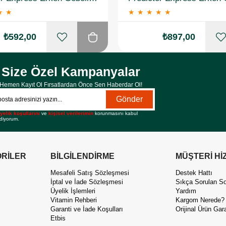
★
★
★
★
★
★
★
₺592,00
₺897,00
Size Özel Kampanyalar
Hemen Kayıt Ol Fırsatlardan Önce Sen Haberdar Ol!
Gönder
yelik koşullarını
ve
kişisel verilerimin
korunmasını kabul
diyorum.
RİLER
BİLGİLENDİRME
MÜŞTERİ Hİ
Mesafeli Satış Sözleşmesi
Destek Hattı
İptal ve İade Sözleşmesi
Sıkça Sorulan So
Üyelik İşlemleri
Yardım
Vitamin Rehberi
Kargom Nerede?
Garanti ve İade Koşulları
Orijinal Ürün Gara
Etbis