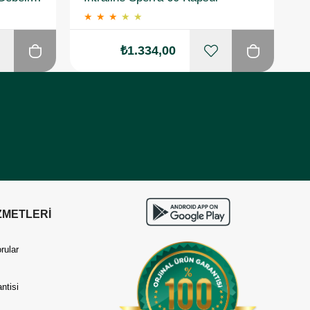
★
★
★
★
★
₺1.334,00
ZMETLERİ
rular
ntisi