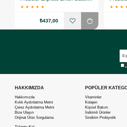
★
★
★
★
★
★
★
★
₺437,00
Ü
e
HAKKIMIZDA
POPÜLER KATEGO
Hakkımızda
Vitaminler
Kvkk Aydınlatma Metni
Kolajen
Çerez Aydınlatma Metni
Kişisel Bakım
Bize Ulaşın
İndirimli Ürünler
Orijinal Ürün Sorgulama
Sindirim Probiyotik
Takipte Kal