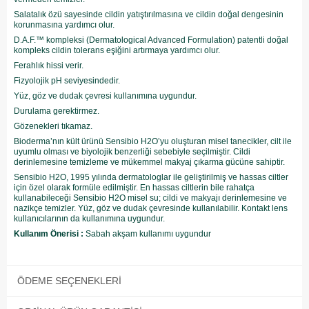
Salatalık özü sayesinde cildin yatıştırılmasına ve cildin doğal dengesinin
korunmasına yardımcı olur.
D.A.F.™ kompleksi (Dermatological Advanced Formulation) patentli doğal
kompleks cildin tolerans eşiğini artırmaya yardımcı olur.
Ferahlık hissi verir.
Fizyolojik pH seviyesindedir.
Yüz, göz ve dudak çevresi kullanımına uygundur.
Durulama gerektirmez.
Gözenekleri tıkamaz.
Bioderma’nın kült ürünü Sensibio H2O’yu oluşturan misel tanecikler, cilt ile
uyumlu olması ve biyolojik benzerliği sebebiyle seçilmiştir. Cildi
derinlemesine temizleme ve mükemmel makyaj çıkarma gücüne sahiptir.
Sensibio H2O, 1995 yılında dermatologlar ile geliştirilmiş ve hassas ciltler
için özel olarak formüle edilmiştir. En hassas ciltlerin bile rahatça
kullanabileceği Sensibio H2O misel su; cildi ve makyajı derinlemesine ve
nazikçe temizler. Yüz, göz ve dudak çevresinde kullanılabilir. Kontakt lens
kullanıcılarının da kullanımına uygundur.
Kullanım Önerisi :
Sabah akşam kullanımı uygundur
ÖDEME SEÇENEKLERI