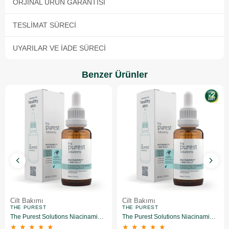
ORJINAL ÜRÜN GARANTISI
TESLIMAT SÜRECI
UYARILAR VE İADE SÜRECI
Benzer Ürünler
Cilt Bakımı
Cilt Bakımı
THE PUREST
THE PUREST
The Purest Solutions Niacinamide 5% + Zinc Pca 1% Gözenek Sıkılaştırıcı Yüz Serumu 30 ml
The Purest Solutions Niacinamide 5% + Zinc Pca 1% Gözenek Sıkılaştırıcı Yüz Serumu 30 ml 2 Adet
★
★
★
★
★
★
★
★
★
★