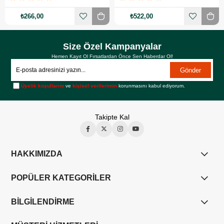
₺266,00
₺522,00
Size Özel Kampanyalar
Hemen Kayıt Ol Fırsatlardan Önce Sen Haberdar Ol!
Gönder
Üyelik koşullarını
ve
kişisel verilerimin
korunmasını kabul ediyorum.
Takipte Kal
HAKKIMIZDA
POPÜLER KATEGORİLER
BİLGİLENDİRME