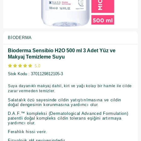
BIODERMA
Bioderma Sensibio H2O 500 ml 3 Adet Yüz ve
Makyaj Temizleme Suyu
5.0
Stok Kodu
3701129812105-3
Suya dayanıklı makyaj dahil, kiri ve yağı kolay bir hamle ile cilde
zarar vermeden temizler.
Salatalık özü sayesinde cildin yatıştırılmasına ve cildin
doğal dengesinin korunmasına yardımcı olur.
D.A.F.™ kompleksi (Dermatological Advanced Formulation)
patentli doğal kompleks cildin tolerans eşiğini artırmaya
yardımcı olur.
Ferahlık hissi verir.
Fizyolojik pH seviyesindedir.