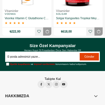
Vitaminler
Vitaminler
VOONKA
SOLGAR
Voonka Vitamin C Glutathione Complex Efervesan 15 Tablet
Solgar Kangavites Tropikal Meyve Aromalı 60 Tablet
★
★
★
★
★
★
★
★
★
★
₺222,00
₺618,00
Size Özel Kampanyalar
Hemen Kayıt Ol Fırsatlardan Önce Sen Haberdar Ol!
Gönder
Üyelik koşullarını
ve
kişisel verilerimin
korunmasını kabul ediyorum.
Takipte Kal
HAKKIMIZDA