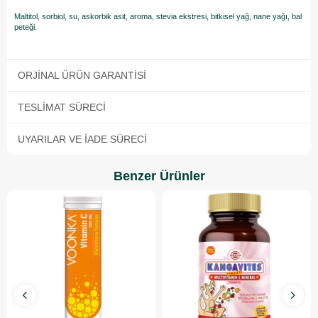
Maltitol, sorbiol, su, askorbik asit, aroma, stevia ekstresi, bitkisel yağ, nane yağı, bal
peteği.
ORJINAL ÜRÜN GARANTISI
TESLIMAT SÜRECI
UYARILAR VE İADE SÜRECI
Benzer Ürünler