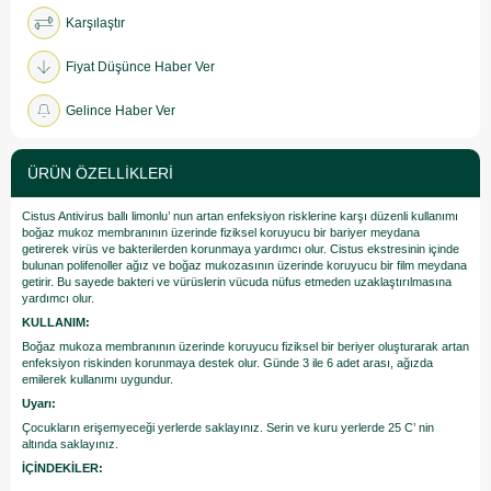
Karşılaştır
Fiyat Düşünce Haber Ver
Gelince Haber Ver
ÜRÜN ÖZELLIKLERI
Cistus Antivirus ballı limonlu’ nun artan enfeksiyon risklerine karşı düzenli kullanımı
boğaz mukoz membranının üzerinde fiziksel koruyucu bir bariyer meydana
getirerek virüs ve bakterilerden korunmaya yardımcı olur. Cistus ekstresinin içinde
bulunan polifenoller ağız ve boğaz mukozasının üzerinde koruyucu bir film meydana
getirir. Bu sayede bakteri ve vürüslerin vücuda nüfus etmeden uzaklaştırılmasına
yardımcı olur.
KULLANIM:
Boğaz mukoza membranının üzerinde koruyucu fiziksel bir beriyer oluşturarak artan
enfeksiyon riskinden korunmaya destek olur. Günde 3 ile 6 adet arası, ağızda
emilerek kullanımı uygundur.
Uyarı:
Çocukların erişemyeceği yerlerde saklayınız. Serin ve kuru yerlerde 25 C’ nin
altında saklayınız.
İÇİNDEKİLER: