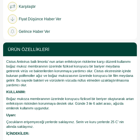
Karşılaştır
Fiyat Düşünce Haber Ver
Gelince Haber Ver
ÜRÜN ÖZELLIKLERI
Cistus Antivirus ballı limonlu’ nun artan enfeksiyon risklerine karşı düzenli kullanımı
boğaz mukoz membranının üzerinde fiziksel koruyucu bir bariyer meydana
getirerek virüs ve bakterilerden korunmaya yardımcı olur. Cistus ekstresinin içinde
bulunan polifenoller ağız ve boğaz mukozasının üzerinde koruyucu bir film meydana
getirir. Bu sayede bakteri ve vürüslerin vücuda nüfus etmeden uzaklaştırılmasına
yardımcı olur.
KULLANIM:
Boğaz mukoza membranının üzerinde koruyucu fiziksel bir beriyer oluşturarak artan
enfeksiyon riskinden korunmaya destek olur. Günde 3 ile 6 adet arası, ağızda
emilerek kullanımı uygundur.
Uyarı:
Çocukların erişemyeceği yerlerde saklayınız. Serin ve kuru yerlerde 25 C’ nin
altında saklayınız.
İÇİNDEKİLER: