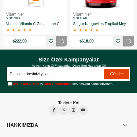
Vitaminler
Vitaminler
VOONKA
SOLGAR
Voonka Vitamin C Glutathione Complex Efervesan 15 Tablet
Solgar Kangavites Tropikal Meyve Aromalı 60 Tablet
★
★
★
★
★
★
★
★
★
★
₺222,00
₺618,00
Size Özel Kampanyalar
Hemen Kayıt Ol Fırsatlardan Önce Sen Haberdar Ol!
Gönder
Üyelik koşullarını
ve
kişisel verilerimin
korunmasını kabul ediyorum.
Takipte Kal
HAKKIMIZDA