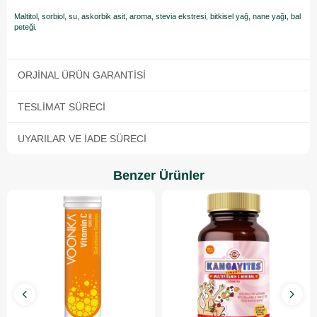
Maltitol, sorbiol, su, askorbik asit, aroma, stevia ekstresi, bitkisel yağ, nane yağı, bal
peteği.
ORJINAL ÜRÜN GARANTISI
TESLIMAT SÜRECI
UYARILAR VE İADE SÜRECI
Benzer Ürünler