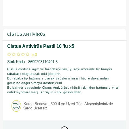
CISTUS ANTIVIRÜS
Cistus Antivirüs Pastil 10 'lu x5
5.0
Stok Kodu
8699293110491-5
Cistus ekstresi ağız ve farenks(yutak) yüzeyi üzerinde bir bariyer
tabakası oluşturarak etki gösterir.
Bu tabaka tip bağımsız olarak virüslerin insan hücre duvarından
geçişine engel olmaya destek verir.
Bu bariyer sayesinde Cistus Antivürüs, virüsün tipinden bağımsız viral
enfeksiyonlara karşı koruyucu etki gösterebilir.
Kargo Bedava - 300 tl ve Üzeri Tüm Alışverişlerinizde
Kargo Ücretsiz