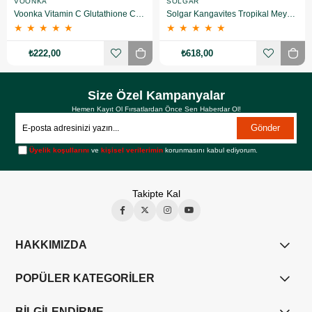
VOONKA
SOLGAR
Voonka Vitamin C Glutathione Complex Efervesan 15 Tablet
Solgar Kangavites Tropikal Meyve Aromalı 60 Tablet
★
★
★
★
★
★
★
★
★
★
₺222,00
₺618,00
Size Özel Kampanyalar
Hemen Kayıt Ol Fırsatlardan Önce Sen Haberdar Ol!
Gönder
Üyelik koşullarını
ve
kişisel verilerimin
korunmasını kabul ediyorum.
Takipte Kal
HAKKIMIZDA
POPÜLER KATEGORİLER
BİLGİLENDİRME