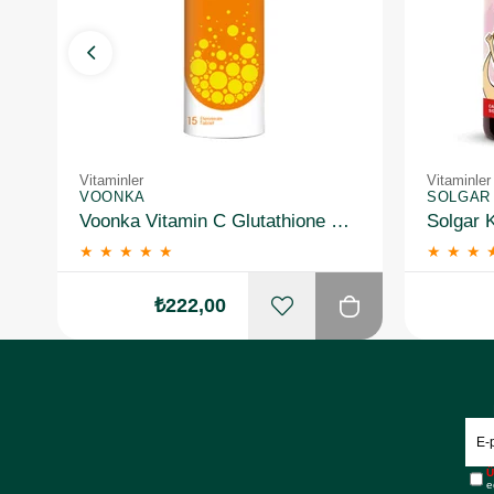
Vitaminler
Vitaminler
VOONKA
SOLGAR
Voonka Vitamin C Glutathione Complex Efervesan 15 Tablet
★
★
★
★
★
★
★
★
₺222,00
Ü
e