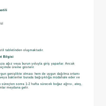
stili
til
stil tabletinden oluşmaktadır.
t Bilgisi
za ağız veya burun yoluyla giriş yaparlar. Ancak
biçimde üreme gösterir.
gun genişlikte olması hem de uygun dağılma ortamı
 veya bakteriler burada bağışıklığa müdahale eder ve
u süreçten sonra 1-2 hafta sürecek boğaz ağrısı, ateş,
mlar meydana gelir.