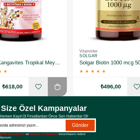
Vitaminler
SOLGAR
Solgar Kangavites Tropikal Meyve Aromalı 60 Tablet
Solgar Biotin 1000 mcg 5
★
★
★
★
★
★
★
₺618,00
₺496,00
Size Özel Kampanyalar
Hemen Kayıt Ol Fırsatlardan Önce Sen Haberdar Ol!
Gönder
yelik koşullarını
ve
kişisel verilerimin
korunmasını kabul
diyorum.