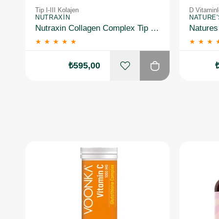
Tip I-III Kolajen
D Vitaminl
NUTRAXIN
NATURE
Nutraxin Collagen Complex Tip 1-2-3-5-10 3120 mg 90 Tablet
★
★
★
★
★
★
★
★
₺595,00