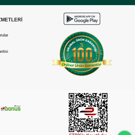
ZMETLERİ
rular
ntisi