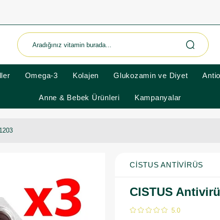
ler
Omega-3
Kolajen
Glukozamin ve Diyet
Anti
Anne & Bebek Ürünleri
Kampanyalar
01203
CISTUS ANTIVIRÜS
CISTUS Antivirü
5.0