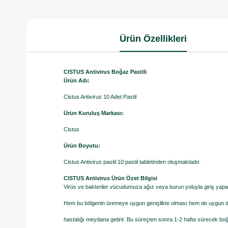
Ürün Özellikleri
CISTUS Antivirus Boğaz Pastili
Ürün Adı:
Cistus Antivirus 10 Adet Pastil
Ürün Kuruluş Markası:
Cistus
Ürün Boyutu:
Cistus Antivirus pastil 10 pastil tabletinden oluşmaktadır.
CISTUS Antivirus Ürün Özet Bilgisi
Virüs ve bakteriler vücudumuza ağız veya burun yoluyla giriş yapa
Hem bu bölgenin üremeye uygun genişlikte olması hem de uygun da
hastalığı meydana getirir. Bu süreçten sonra 1-2 hafta sürecek boğ