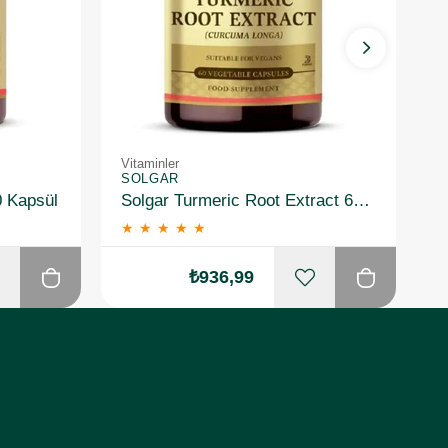
Vitaminler
Vi
SOLGAR
S
0 Kapsül
Solgar Turmeric Root Extract 60 Kapsül
★
★
★
★
★
₺936,99