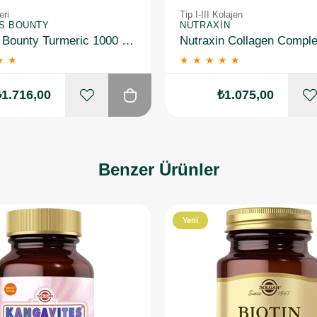
eri
Tip I-III Kolajen
'S BOUNTY
NUTRAXIN
Natures Bounty Turmeric 1000 mg Plus Black Pepper 60 Kapsül 2 Adet
★
★
★
★
★
★
★
₺1.716,00
₺1.075,00
Benzer Ürünler
Yeni
Ürün