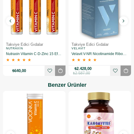
Takviye Edici Gıdalar
Takviye Edici Gıdalar
NUTRAXIN
VELAVIT
Nutraxin Vitamin C-D-Zinc 15 Efervesan Tablet 3 Adet
Velavit V-NR Nicotinamide Riboside 30 Kapsül
★
★
★
★
★
★
★
★
★
★
₺2.428,00
₺640,00
₺2.587,00
Benzer Ürünler