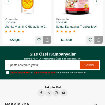
Vitaminler
Vitaminler
VOONKA
SOLGAR
Voonka Vitamin C Glutathione Complex Efervesan 15 Tablet
Solgar Kangavites Tropikal Meyve Aromalı 60 Tablet
★
★
★
★
★
★
★
★
★
★
₺222,00
₺618,00
Size Özel Kampanyalar
Hemen Kayıt Ol Fırsatlardan Önce Sen Haberdar Ol!
Gönder
Üyelik koşullarını
ve
kişisel verilerimin
korunmasını kabul ediyorum.
Takipte Kal
HAKKIMIZDA