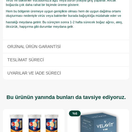
Virüs ve bakteriler vücudumuza ağız veya burun yoluyla giriş yaparlar. Ancak
boğazda çok daha rahat bir biçimde üreme gösterir.
Hem bu bölgenin üremeye uygun genişlikte olması hem de uygun dağılma ortamı
oluşturması nedeniyle virüs veya bakteriler burada bağışıklığa müdahale eder ve
hastalığı meydana getirir. Bu süreçten sonra 1-2 hafta sürecek boğaz ağrısı, ateş,
öksürük, hapşırma gibi durumlar meydana gelir.
ORJINAL ÜRÜN GARANTISI
TESLIMAT SÜRECI
UYARILAR VE İADE SÜRECI
Bu ürünün yanında bunları da tavsiye ediyoruz.
%6