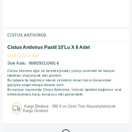
CISTUS ANTIVIRÜS
Cistus Antivirus Pastil 10'Lu X 6 Adet
5.0
Stok Kodu
8699293110491-6
Cistus ekstresi ağız ve farenks(yutak) yüzeyi üzerinde bir bariyer
tabakası oluşturarak etki gösterir.
Bu tabaka tip bağımsız olarak virüslerin insan hücre duvarından
geçişine engel olmaya destek verir.
Bu bariyer sayesinde Cistus Antivürüs, virüsün tipinden bağımsız viral
enfeksiyonlara karşı koruyucu etki gösterebilir.
Kargo Bedava - 300 tl ve Üzeri Tüm Alışverişlerinizde
Kargo Ücretsiz