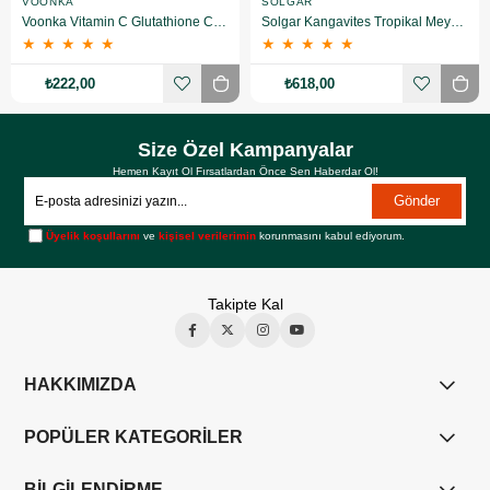
VOONKA
SOLGAR
Voonka Vitamin C Glutathione Complex Efervesan 15 Tablet
Solgar Kangavites Tropikal Meyve Aromalı 60 Tablet
★
★
★
★
★
★
★
★
★
★
₺222,00
₺618,00
Size Özel Kampanyalar
Hemen Kayıt Ol Fırsatlardan Önce Sen Haberdar Ol!
Gönder
Üyelik koşullarını
ve
kişisel verilerimin
korunmasını kabul ediyorum.
Takipte Kal
HAKKIMIZDA
POPÜLER KATEGORİLER
BİLGİLENDİRME