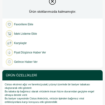
Ürün stoklarımızda kalmamıştır.
Favorilere Ekle
İstek Listeme Ekle
Karşılaştır
Fiyat Düşünce Haber Ver
Gelince Haber Ver
ÜRÜN ÖZELLIKLERI
Cistus ekstresi ağız ve farenks(yutak) yüzeyi üzerinde bir bariyer tabakası
oluşturarak etki gösterir.
Bu tabaka tip bağımsız olarak virüslerin insan hücre duvarından geçişine engel
olmaya destek verir.
Bu bariyer sayesinde Cistus Antivürüs, virüsün tipinden bağımsız viral
enfeksiyonlara karşı koruyucu etki gösterebilir.