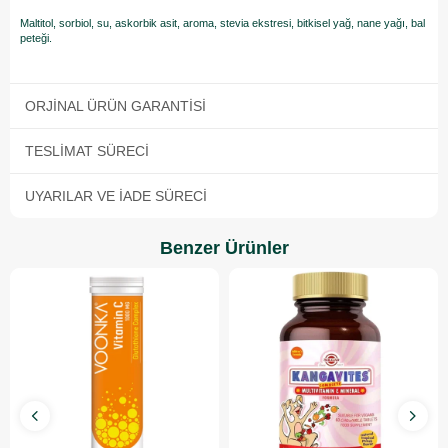
Maltitol, sorbiol, su, askorbik asit, aroma, stevia ekstresi, bitkisel yağ, nane yağı, bal
peteği.
ORJINAL ÜRÜN GARANTISI
TESLIMAT SÜRECI
UYARILAR VE İADE SÜRECI
Benzer Ürünler