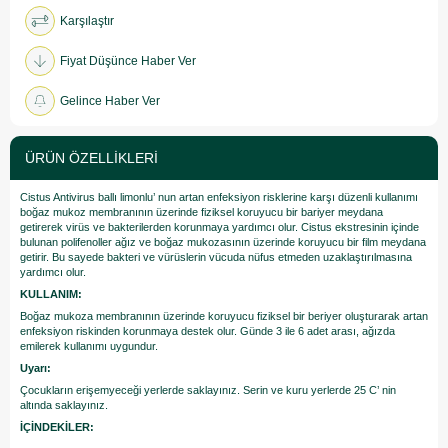
Karşılaştır
Fiyat Düşünce Haber Ver
Gelince Haber Ver
ÜRÜN ÖZELLIKLERI
Cistus Antivirus ballı limonlu’ nun artan enfeksiyon risklerine karşı düzenli kullanımı
boğaz mukoz membranının üzerinde fiziksel koruyucu bir bariyer meydana
getirerek virüs ve bakterilerden korunmaya yardımcı olur. Cistus ekstresinin içinde
bulunan polifenoller ağız ve boğaz mukozasının üzerinde koruyucu bir film meydana
getirir. Bu sayede bakteri ve vürüslerin vücuda nüfus etmeden uzaklaştırılmasına
yardımcı olur.
KULLANIM:
Boğaz mukoza membranının üzerinde koruyucu fiziksel bir beriyer oluşturarak artan
enfeksiyon riskinden korunmaya destek olur. Günde 3 ile 6 adet arası, ağızda
emilerek kullanımı uygundur.
Uyarı:
Çocukların erişemyeceği yerlerde saklayınız. Serin ve kuru yerlerde 25 C’ nin
altında saklayınız.
İÇİNDEKİLER: