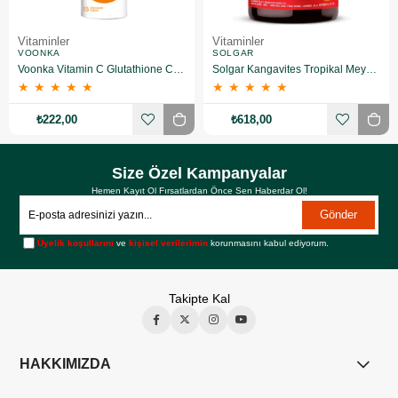
Vitaminler
Vitaminler
VOONKA
SOLGAR
Voonka Vitamin C Glutathione Complex Efervesan 15 Tablet
Solgar Kangavites Tropikal Meyve Aromalı 60 Tablet
★
★
★
★
★
★
★
★
★
★
₺222,00
₺618,00
Size Özel Kampanyalar
Hemen Kayıt Ol Fırsatlardan Önce Sen Haberdar Ol!
Gönder
Üyelik koşullarını
ve
kişisel verilerimin
korunmasını kabul ediyorum.
Takipte Kal
HAKKIMIZDA