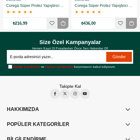
Corega Süper Protez Yapıştırıcı Naneli Krem 40 Gr
Corega Süper Protez Yapıştırıcı Naneli Krem 40 Gr 2 Adet
★
★
★
★
★
★
★
★
★
★
₺216,99
₺436,00
Size Özel Kampanyalar
Hemen Kayıt Ol Fırsatlardan Önce Sen Haberdar Ol!
Gönder
Üyelik koşullarını
ve
kişisel verilerimin
korunmasını kabul ediyorum.
Takipte Kal
HAKKIMIZDA
POPÜLER KATEGORİLER
BİLGİLENDİRME