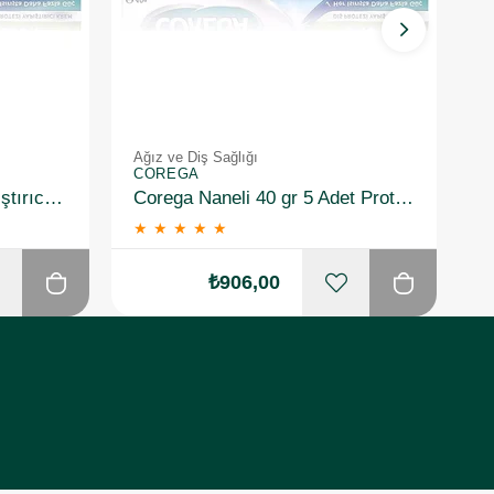
Ağız ve Diş Sağlığı
Ağ
COREGA
C
Corega Süper Protez Yapıştırıcı Naneli Krem 40 Gr 3 Adet
Corega Naneli 40 gr 5 Adet Protez Diş Yapıştırıcı
★
★
★
★
★
₺906,00