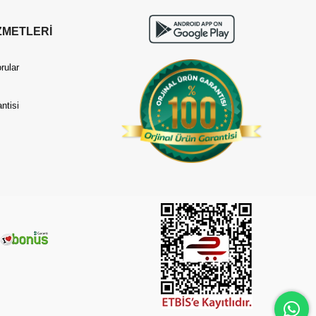
ZMETLERİ
rular
ntisi