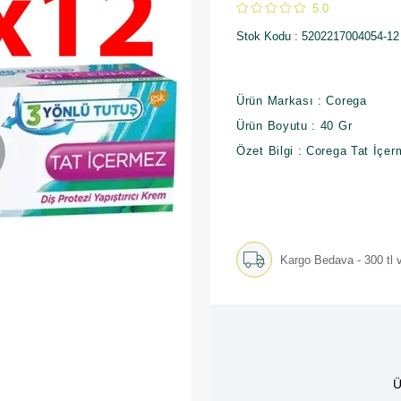
5.0
Stok Kodu
5202217004054-12
Ürün Markası : Corega
Ürün Boyutu : 40 Gr
Özet Bilgi : Corega Tat İçe
Kargo Bedava - 300 tl v
Ü