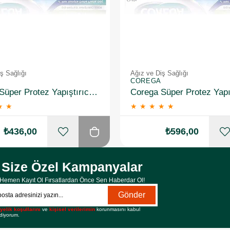
ş Sağlığı
Ağız ve Diş Sağlığı
COREGA
Corega Süper Protez Yapıştırıcı Naneli Krem 40 Gr 2 Adet
★
★
★
★
★
★
★
₺436,00
₺596,00
Size Özel Kampanyalar
Hemen Kayıt Ol Fırsatlardan Önce Sen Haberdar Ol!
Gönder
yelik koşullarını
ve
kişisel verilerimin
korunmasını kabul
diyorum.