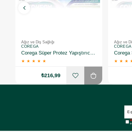
Ağız ve Diş Sağlığı
Ağız ve Di
COREGA
COREGA
Corega Süper Protez Yapıştırıcı Naneli Krem 40 Gr
★
★
★
★
★
★
★
★
₺216,99
Ü
e