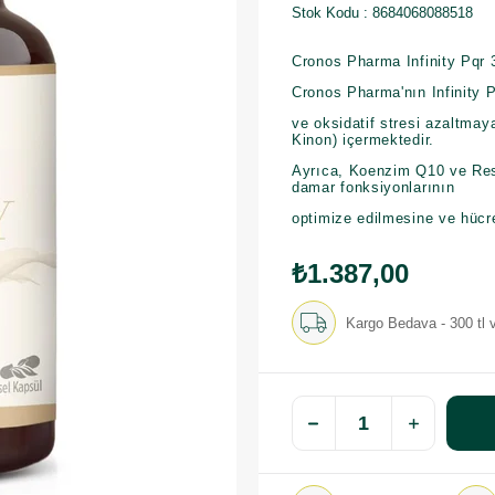
Stok Kodu
8684068088518
Cronos Pharma Infinity Pqr 
Cronos Pharma'nın Infinity 
ve oksidatif stresi azaltmay
Kinon) içermektedir.
Ayrıca, Koenzim Q10 ve Resve
damar fonksiyonlarının
optimize edilmesine ve hücre
₺1.387,00
Kargo Bedava - 300 tl v