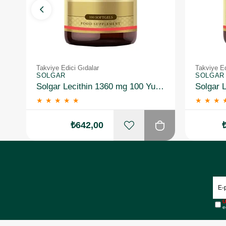
Takviye Edici Gıdalar
Takviye Ed
SOLGAR
SOLGAR
Solgar Lecithin 1360 mg 100 Yumuşak Jelatin Kapsül
★
★
★
★
★
★
★
★
₺642,00
Ü
e