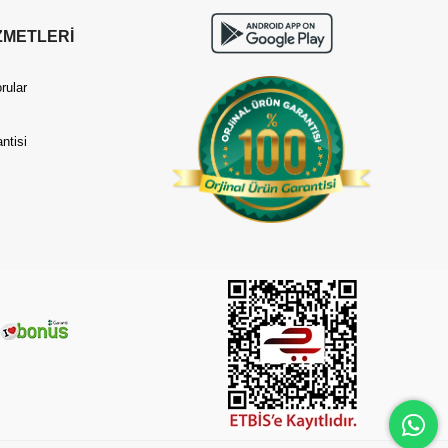
ZMETLERİ
rular
ntisi