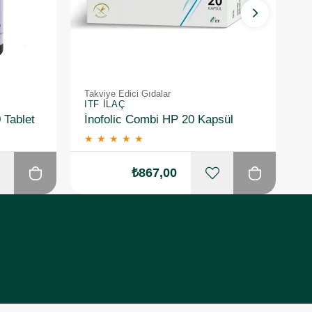
Takviye Edici Gıdalar
Ta
ITF İLAÇ
I
 Tablet
İnofolic Combi HP 20 Kapsül
★
★
★
★
★
₺867,00