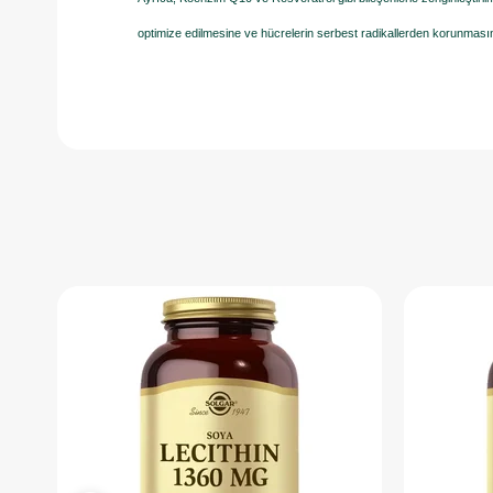
optimize edilmesine ve hücrelerin serbest radikallerden korunmasın