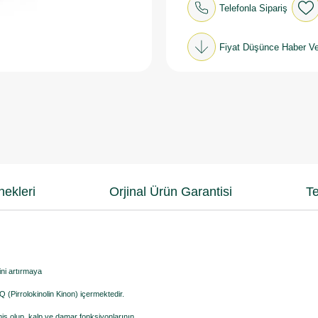
Telefonla Sipariş
Fiyat Düşünce Haber Ve
ekleri
Orjinal Ürün Garantisi
Te
ini artırmaya
 (Pirrolokinolin Kinon) içermektedir.
miş olup, kalp ve damar fonksiyonlarının