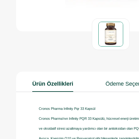
Ürün Özellikleri
Ödeme Seçen
Cronos Pharma Infinity Pqr 33 Kapsül
Cronos Pharma'nın Infinity PQR 33 Kapsülü, hücresel enerji üretim
ve oksidatif stresi azaltmaya yardımcı olan bir antioksidan olan PQQ
Ayrıca, Koenzim Q10 ve Resveratrol gibi bileşenlerle zenginleştiril