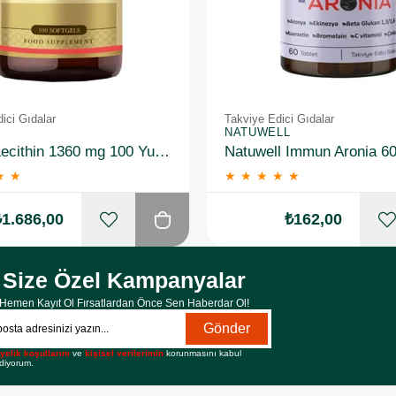
ici Gıdalar
Takviye Edici Gıdalar
NATUWELL
Solgar Lecithin 1360 mg 100 Yumuşak Jelatin Kapsül 3 Adet
Natuwell Immun Aronia 60
★
★
★
★
★
★
★
₺1.686,00
₺162,00
Size Özel Kampanyalar
Hemen Kayıt Ol Fırsatlardan Önce Sen Haberdar Ol!
Gönder
yelik koşullarını
ve
kişisel verilerimin
korunmasını kabul
diyorum.