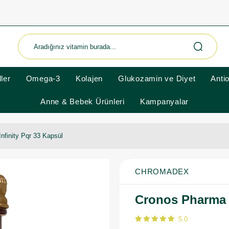
ler
Omega-3
Kolajen
Glukozamin ve Diyet
Anti
Anne & Bebek Ürünleri
Kampanyalar
nfinity Pqr 33 Kapsül
CHROMADEX
Cronos Pharma I
5.0