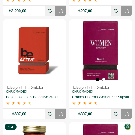
★
★
★
★
★
★
★
★
★
★
₺2.200,00
₺207,00
Takviye Edici Gıdalar
Takviye Edici Gıdalar
CHROMADEX
CHROMADEX
Base Essentials Be Active 30 Kapsül
Cronos Pharma Women 90 Kapsül
★
★
★
★
★
★
★
★
★
★
₺307,00
₺807,00
%3