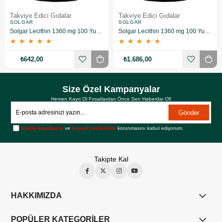
Takviye Edici Gıdalar
Takviye Edici Gıdalar
SOLGAR
SOLGAR
Solgar Lecithin 1360 mg 100 Yumuşak Jelatin Kapsül
Solgar Lecithin 1360 mg 100 Yumuşak Jelatin Kapsül 3 Adet
★
★
★
★
★
★
★
★
★
★
₺642,00
₺1.686,00
Size Özel Kampanyalar
Hemen Kayıt Ol Fırsatlardan Önce Sen Haberdar Ol!
Gönder
Üyelik koşullarını
ve
kişisel verilerimin
korunmasını kabul ediyorum.
Takipte Kal
HAKKIMIZDA
POPÜLER KATEGORİLER