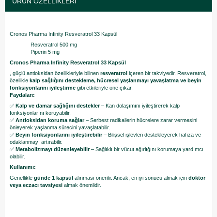
ÜRÜN ÖZELLIKLERI
Cronos Pharma Infinity Resveratrol 33 Kapsül
Resveratrol 500 mg
Piperin 5 mg
Cronos Pharma Infinity Resveratrol 33 Kapsül
, güçlü antioksidan özellikleriyle bilinen
resveratrol
içeren bir takviyedir. Resveratrol,
özellikle
kalp sağlığını destekleme, hücresel yaşlanmayı yavaşlatma ve beyin
fonksiyonlarını iyileştirme
gibi etkileriyle öne çıkar.
Faydaları:
✅
Kalp ve damar sağlığını destekler
– Kan dolaşımını iyileştirerek kalp
fonksiyonlarını koruyabilir.
✅
Antioksidan koruma sağlar
– Serbest radikallerin hücrelere zarar vermesini
önleyerek yaşlanma sürecini yavaşlatabilir.
✅
Beyin fonksiyonlarını iyileştirebilir
– Bilişsel işlevleri destekleyerek hafıza ve
odaklanmayı artırabilir.
✅
Metabolizmayı düzenleyebilir
– Sağlıklı bir vücut ağırlığını korumaya yardımcı
olabilir.
Kullanımı:
Genellikle
günde 1 kapsül
alınması önerilir. Ancak, en iyi sonucu almak için
doktor
veya eczacı tavsiyesi
almak önemlidir.