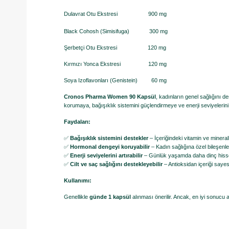
Dulavrat Otu Ekstresi 900 mg
Black Cohosh (Simisifuga) 300 mg
Şerbetçi Otu Ekstresi 120 mg
Kırmızı Yonca Ekstresi 120 mg
Soya Izoflavonları (Genistein) 60 mg
Cronos Pharma Women 90 Kapsül
, kadınların genel sağlığını de
korumaya, bağışıklık sistemini güçlendirmeye ve enerji seviyelerini 
Faydaları:
✅
Bağışıklık sistemini destekler
– İçeriğindeki vitamin ve minerall
✅
Hormonal dengeyi koruyabilir
– Kadın sağlığına özel bileşenler 
✅
Enerji seviyelerini artırabilir
– Günlük yaşamda daha dinç hisset
✅
Cilt ve saç sağlığını destekleyebilir
– Antioksidan içeriği sayes
Kullanımı:
Genellikle
günde 1 kapsül
alınması önerilir. Ancak, en iyi sonucu 