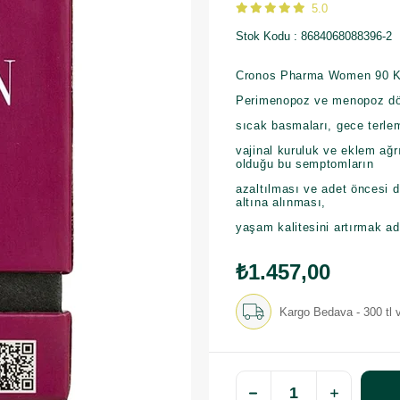
5.0
Stok Kodu
8684068088396-2
Cronos Pharma Women 90 K
Perimenopoz ve menopoz döne
sıcak basmaları, gece terleme
vajinal kuruluk ve eklem ağr
olduğu bu semptomların
azaltılması ve adet öncesi
altına alınması,
yaşam kalitesini artırmak a
₺1.457,00
Kargo Bedava - 300 tl v