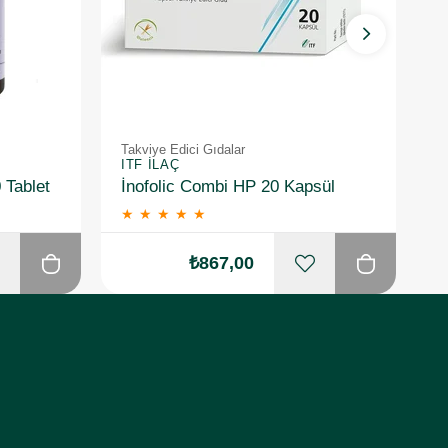
Takviye Edici Gıdalar
Ta
ITF İLAÇ
I
 Tablet
İnofolic Combi HP 20 Kapsül
★
★
★
★
★
₺867,00