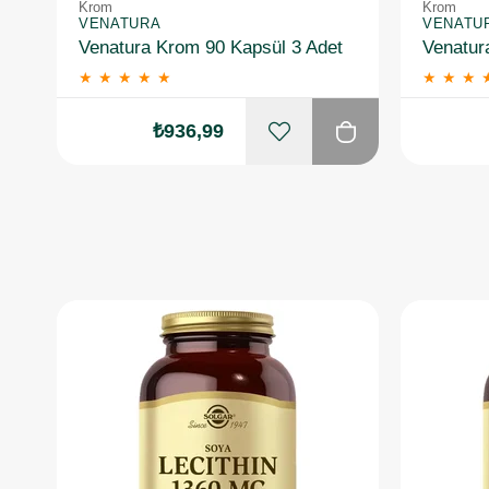
Krom
Krom
VENATURA
VENATU
Venatura Krom 90 Kapsül 3 Adet
Venatur
★
★
★
★
★
★
★
★
₺936,99