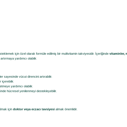
steklemek için özel olarak formüle edilmiş bir multivitamin takviyesidir. İçeriğinde
vitaminler, 
artırmaya yardımcı olabilir.
er sayesinde vücut direncini artırabilir.
içerebilir.
meye yardımcı olabilir.
inde hücresel yenilenmeyi destekleyebilir.
almak için
doktor veya eczacı tavsiyesi
almak önemlidir.