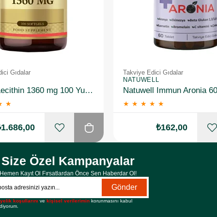
ici Gıdalar
Takviye Edici Gıdalar
NATUWELL
Solgar Lecithin 1360 mg 100 Yumuşak Jelatin Kapsül 3 Adet
Natuwell Immun Aronia 60
★
★
★
★
★
★
★
₺1.686,00
₺162,00
Size Özel Kampanyalar
Hemen Kayıt Ol Fırsatlardan Önce Sen Haberdar Ol!
Gönder
yelik koşullarını
ve
kişisel verilerimin
korunmasını kabul
diyorum.