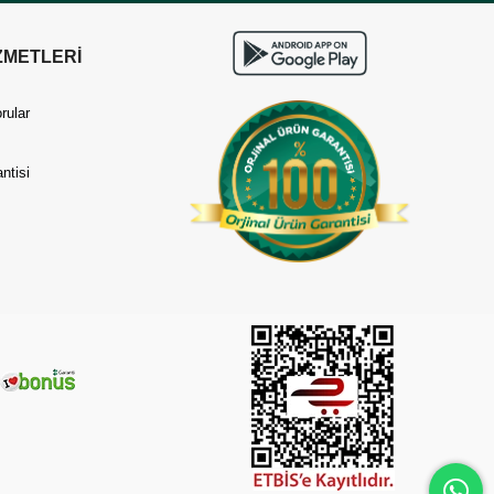
ZMETLERİ
rular
ntisi