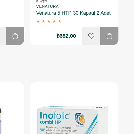
5-HTP
5
VENATURA
V
Venatura 5 HTP 30 Kapsül 2 Adet
V
★
★
★
★
★
₺682,00