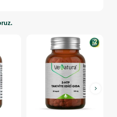
oruz.