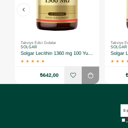
Takviye Edici Gıdalar
Takviye Ed
SOLGAR
SOLGAR
Solgar Lecithin 1360 mg 100 Yumuşak Jelatin Kapsül
★
★
★
★
★
★
★
★
₺642,00
Ü
e