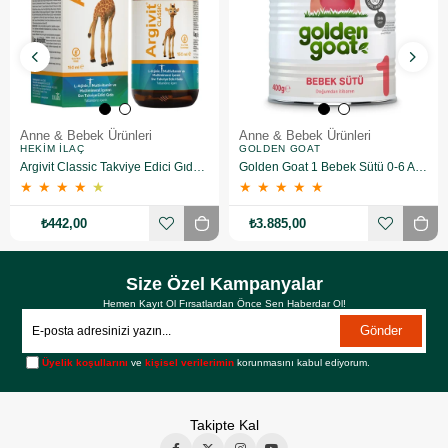
Anne & Bebek Ürünleri
Anne & Bebek Ürünleri
HEKIM İLAÇ
GOLDEN GOAT
Argivit Classic Takviye Edici Gıda 150 ml
Golden Goat 1 Bebek Sütü 0-6 Ay 400 gr 6 Adet
★
★
★
★
★
★
★
★
★
★
₺442,00
₺3.885,00
Size Özel Kampanyalar
Hemen Kayıt Ol Fırsatlardan Önce Sen Haberdar Ol!
Gönder
Üyelik koşullarını
ve
kişisel verilerimin
korunmasını kabul ediyorum.
Takipte Kal