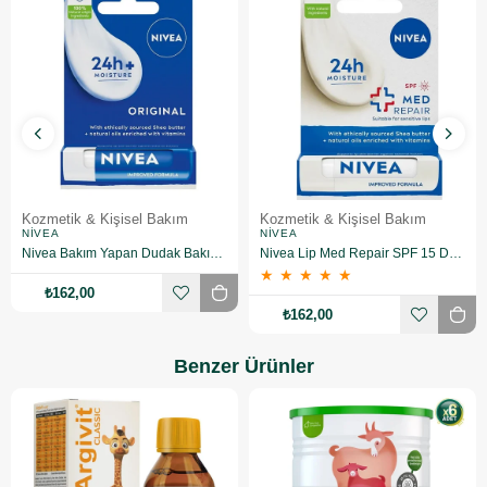
Kozmetik & Kişisel Bakım
Kozmetik & Kişisel Bakım
NIVEA
NIVEA
Nivea Bakım Yapan Dudak Bakım Kremi Orginal 4,8 gr
Nivea Lip Med Repair SPF 15 Dudak Bakım Kremi 4,8gr
★
★
★
★
★
₺162,00
₺162,00
Benzer Ürünler