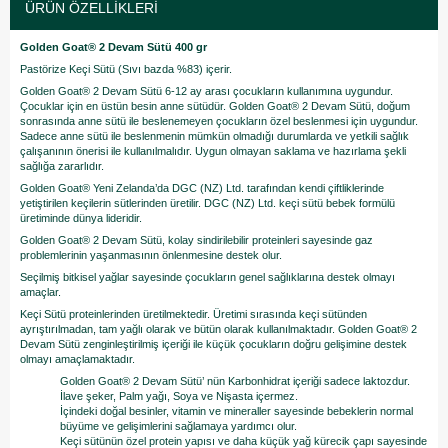
ÜRÜN ÖZELLIKLERI
Golden Goat® 2 Devam Sütü 400 gr
Pastörize Keçi Sütü (Sıvı bazda %83) içerir.
Golden Goat® 2 Devam Sütü 6-12 ay arası çocukların kullanımına uygundur.
Çocuklar için en üstün besin anne sütüdür. Golden Goat® 2 Devam Sütü, doğum
sonrasında anne sütü ile beslenemeyen çocukların özel beslenmesi için uygundur.
Sadece anne sütü ile beslenmenin mümkün olmadığı durumlarda ve yetkili sağlık
çalışanının önerisi ile kullanılmalıdır. Uygun olmayan saklama ve hazırlama şekli
sağlığa zararlıdır.
Golden Goat® Yeni Zelanda’da DGC (NZ) Ltd. tarafından kendi çiftliklerinde
yetiştirilen keçilerin sütlerinden üretilir. DGC (NZ) Ltd. keçi sütü bebek formülü
üretiminde dünya lideridir.
Golden Goat® 2 Devam Sütü, kolay sindirilebilir proteinleri sayesinde gaz
problemlerinin yaşanmasının önlenmesine destek olur.
Seçilmiş bitkisel yağlar sayesinde çocukların genel sağlıklarına destek olmayı
amaçlar.
Keçi Sütü proteinlerinden üretilmektedir. Üretimi sırasında keçi sütünden
ayrıştırılmadan, tam yağlı olarak ve bütün olarak kullanılmaktadır. Golden Goat® 2
Devam Sütü zenginleştirilmiş içeriği ile küçük çocukların doğru gelişimine destek
olmayı amaçlamaktadır.
Golden Goat® 2 Devam Sütü’ nün Karbonhidrat içeriği sadece laktozdur.
İlave şeker, Palm yağı, Soya ve Nişasta içermez.
İçindeki doğal besinler, vitamin ve mineraller sayesinde bebeklerin normal
büyüme ve gelişimlerini sağlamaya yardımcı olur.
Keçi sütünün özel protein yapısı ve daha küçük yağ kürecik çapı sayesinde