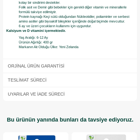
kolay bir sindirimi destekler.
Folik asit ve Demir gibi bebekler için gerekli diğer vitamin ve minerallerle
formülü takviye edilmiştir.
Protein kaynağı Keçi sütü olduğundan Nükleotidler, poliaminler ve serbest
amino asitler gibi biyoaktif bileşikler içeriğinde doğal biçimde mevcuttur.
6 ay ve üzeri çocukların kullanımı için uygundur.
Kalsiyum ve D vitamini içermektedir.
Yaş Aralığı: 6-12 Ay
Ürünün Ağırlığı: 400 gr
Markanın Ait Olduğu Ülke: Yeni Zelanda
ORJINAL ÜRÜN GARANTISI
TESLIMAT SÜRECI
UYARILAR VE İADE SÜRECI
Bu ürünün yanında bunları da tavsiye ediyoruz.