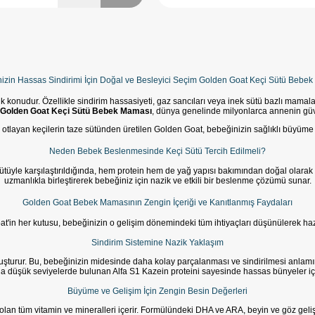
izin Hassas Sindirimi İçin Doğal ve Besleyici Seçim Golden Goat Keçi Sütü Bebe
tik konudur. Özellikle sindirim hassasiyeti, gaz sancıları veya inek sütü bazlı mam
Golden Goat Keçi Sütü Bebek Maması
, dünya genelinde milyonlarca annenin güveni
 otlayan keçilerin taze sütünden üretilen Golden Goat, bebeğinizin sağlıklı büyüme v
Neden Bebek Beslenmesinde Keçi Sütü Tercih Edilmeli?
sütüyle karşılaştırıldığında, hem protein hem de yağ yapısı bakımından doğal olarak d
uzmanlıkla birleştirerek bebeğiniz için nazik ve etkili bir beslenme çözümü sunar.
Golden Goat Bebek Mamasının Zengin İçeriği ve Kanıtlanmış Faydaları
t'in her kutusu, bebeğinizin o gelişim dönemindeki tüm ihtiyaçları düşünülerek hazı
Sindirim Sistemine Nazik Yaklaşım
uşturur. Bu, bebeğinizin midesinde daha kolay parçalanması ve sindirilmesi anlamına
aha düşük seviyelerde bulunan Alfa S1 Kazein proteini sayesinde hassas bünyeler için
Büyüme ve Gelişim İçin Zengin Besin Değerleri
olan tüm vitamin ve mineralleri içerir. Formülündeki DHA ve ARA, beyin ve göz gelişi