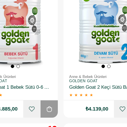
 Ürünleri
Anne & Bebek Ürünleri
OAT
GOLDEN GOAT
Golden Goat 1 Bebek Sütü 0-6 Ay 400 gr 6 Adet
★
★
★
★
★
★
.885,00
₺4.139,00