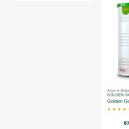
Anne & Bebek
GOLDEN G
★
★
★
★
₺7