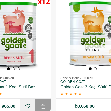
TÜKENDI
 Ürünleri
Anne & Bebek Ürünleri
OAT
GOLDEN GOAT
Golden Goat 1 Keçi Sütü Bazlı Mama 12 Adet 106504-12-1
★
★
★
★
★
★
.965,00
₺8.068,00