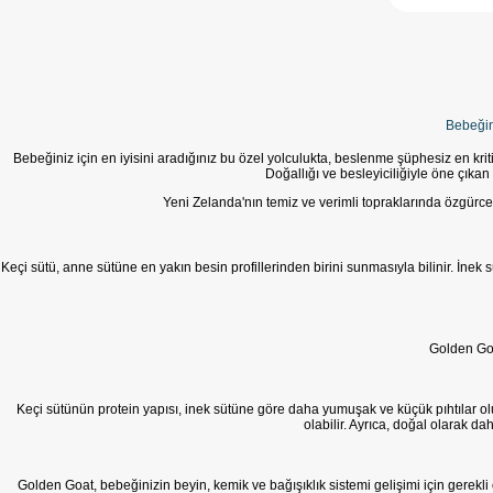
Bebeğin
Bebeğiniz için en iyisini aradığınız bu özel yolculukta, beslenme şüphesiz en kri
Doğallığı ve besleyiciliğiyle öne çıkan
Yeni Zelanda'nın temiz ve verimli topraklarında özgürce
Keçi sütü, anne sütüne en yakın besin profillerinden birini sunmasıyla bilinir. İnek 
Golden Goa
Keçi sütünün protein yapısı, inek sütüne göre daha yumuşak ve küçük pıhtılar ol
olabilir. Ayrıca, doğal olarak d
Golden Goat, bebeğinizin beyin, kemik ve bağışıklık sistemi gelişimi için gerekli 