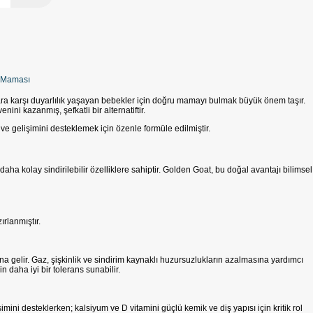
k Maması
alara karşı duyarlılık yaşayan bebekler için doğru mamayı bulmak büyük önem taşır.
ni kazanmış, şefkatli bir alternatiftir.
e gelişimini desteklemek için özenle formüle edilmiştir.
aha kolay sindirilebilir özelliklere sahiptir. Golden Goat, bu doğal avantajı bilimsel
rlanmıştır.
 gelir. Gaz, şişkinlik ve sindirim kaynaklı huzursuzlukların azalmasına yardımcı
 daha iyi bir tolerans sunabilir.
mini desteklerken; kalsiyum ve D vitamini güçlü kemik ve diş yapısı için kritik rol