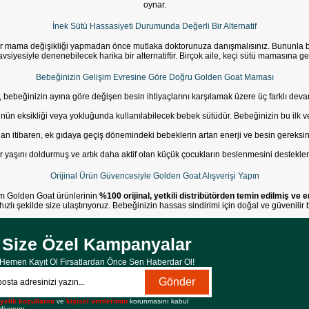
oynar.
İnek Sütü Hassasiyeti Durumunda Değerli Bir Alternatif
 bir mama değişikliği yapmadan önce mutlaka doktorunuza danışmalısınız.
Bununla bi
siyesiyle denenebilecek harika bir alternatiftir. Birçok aile, keçi sütü mamasına geç
Bebeğinizin Gelişim Evresine Göre Doğru Golden Goat Maması
 bebeğinizin ayına göre değişen besin ihtiyaçlarını karşılamak üzere üç farklı deva
nün eksikliği veya yokluğunda kullanılabilecek bebek sütüdür. Bebeğinizin bu ilk v
dan itibaren, ek gıdaya geçiş dönemindeki bebeklerin artan enerji ve besin gereksi
r yaşını doldurmuş ve artık daha aktif olan küçük çocukların beslenmesini desteklem
Orijinal Ürün Güvencesiyle Golden Goat Alışverişi Yapın
üm Golden Goat ürünlerinin
%100 orijinal, yetkili distribütörden temin edilmiş ve 
zlı şekilde size ulaştırıyoruz. Bebeğinizin hassas sindirimi için doğal ve güvenilir 
Size Özel Kampanyalar
Hemen Kayıt Ol Fırsatlardan Önce Sen Haberdar Ol!
Gönder
yelik koşullarını
ve
kişisel verilerimin
korunmasını kabul
diyorum.