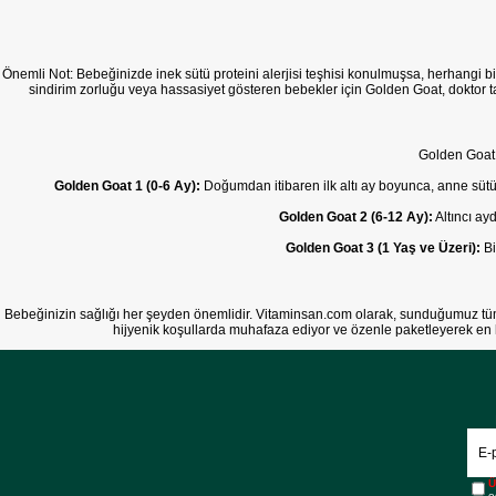
Önemli Not: Bebeğinizde inek sütü proteini alerjisi teşhisi konulmuşsa, herhangi
sindirim zorluğu veya hassasiyet gösteren bebekler için Golden Goat, doktor tav
Golden Goat,
Golden Goat 1 (0-6 Ay):
Doğumdan itibaren ilk altı ay boyunca, anne sütü
Golden Goat 2 (6-12 Ay):
Altıncı ay
Golden Goat 3 (1 Yaş ve Üzeri):
Bi
Bebeğinizin sağlığı her şeyden önemlidir. Vitaminsan.com olarak, sunduğumuz t
hijyenik koşullarda muhafaza ediyor ve özenle paketleyerek en hı
Ü
e