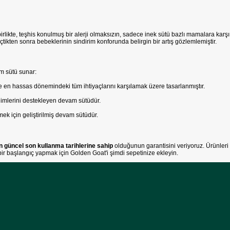
rlikte, teşhis konulmuş bir alerji olmaksızın, sadece inek sütü bazlı mamalara karşı
tikten sonra bebeklerinin sindirim konforunda belirgin bir artış gözlemlemiştir.
m sütü sunar:
e en hassas dönemindeki tüm ihtiyaçlarını karşılamak üzere tasarlanmıştır.
nimlerini destekleyen devam sütüdür.
ek için geliştirilmiş devam sütüdür.
en güncel son kullanma tarihlerine sahip
olduğunun garantisini veriyoruz. Ürünleri
bir başlangıç yapmak için Golden Goat'i şimdi sepetinize ekleyin.