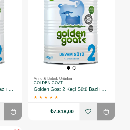
Anne & Bebek Ürünleri
GOLDEN GOAT
Golden Goat 2 Keçi Sütü Bazlı Ürün 400gr 6 Adet
Golden Goat 2 Keçi Sütü Bazlı Ürün 400gr 12 Adet
★
★
★
★
★
₺7.818,00