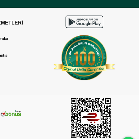
ZMETLERİ
rular
ntisi