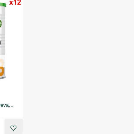
Golden Goat 3 Keçi Sütlü Devam Sütü 400 gr 1+ Yaş 12 Adet