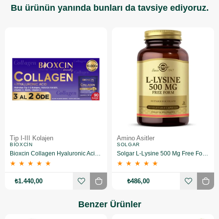
Bu ürünün yanında bunları da tavsiye ediyoruz.
Tip I-III Kolajen
Amino Asitler
BIOXCIN
SOLGAR
Bioxcin Collagen Hyaluronic Acid Hidrolize Tip 1-3 Kolajen 90 Saşe
Solgar L-Lysine 500 Mg Free Form 50 Kapsül
★
★
★
★
★
★
★
★
★
★
₺1.440,00
₺486,00
Benzer Ürünler