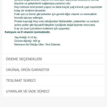
büyüme ve gelişimlerini sağlamaya yardımcı olur.
Keçi sütünün özel protein yapısı ve daha küçük yağ kürecik çapı sayesinde
kolay bir sindirimi destekler.
Folik asit ve Demir gibi bebekler için gerekli diğer vitamin ve minerallerle
formülü takviye edilmiştir.
Protein kaynağı Keçi sütü olduğundan Nükleotidler, poliaminler ve serbest
amino asitler gibi biyoaktif bileşikler içeriğinde doğal biçimde mevcuttur.
6 ay ve üzeri çocukların kullanımı için uygundur.
Kalsiyum ve D vitamini içermektedir.
Yaş Aralığı: 6-12 Ay
Ürünün Ağırlığı: 400 gr
Markanın Ait Olduğu Ülke: Yeni Zelanda
ÖDEME SEÇENEKLERI
ORJINAL ÜRÜN GARANTISI
TESLIMAT SÜRECI
UYARILAR VE İADE SÜRECI