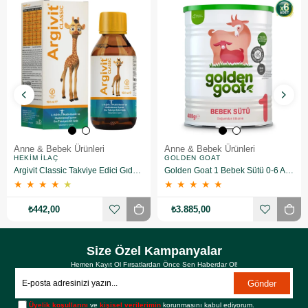
Anne & Bebek Ürünleri
Anne & Bebek Ürünleri
HEKIM İLAÇ
GOLDEN GOAT
Argivit Classic Takviye Edici Gıda 150 ml
Golden Goat 1 Bebek Sütü 0-6 Ay 400 gr 6 Adet
★
★
★
★
★
★
★
★
★
★
₺442,00
₺3.885,00
Size Özel Kampanyalar
Hemen Kayıt Ol Fırsatlardan Önce Sen Haberdar Ol!
Gönder
Üyelik koşullarını
ve
kişisel verilerimin
korunmasını kabul ediyorum.