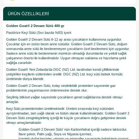
ÜRÜN ÖZELLIKLERI
Golden Goat® 2 Devam Sütü 400 gr
Pastörize Keçi Sütü (Sıvı bazda %83) içerir.
Golden Goat® 2 Devam Sütü 6-12 ay arası çocukların kullanımına uygundur.
Çocuklar için en üstün besin anne sütüdür. Golden Goat® 2 Devam Sütü, doğum
sonrasında anne sütü ile beslenemeyen çocukların özel beslenmesi için uygundur.
Sadece anne sütü ile beslenmenin mümkün olmadığı durumlarda ve yetkili sağlık
çalışanının önerisi ile kullanılmalıdır. Uygun olmayan saklama ve hazırlama şekli
sağlığa zararlıdır.
Golden Goat® Yeni Zelanda’da DGC (NZ) Ltd. tarafından kendi çiftliklerinde
yetiştirilen keçilerin sütlerinden üretilir. DGC (NZ) Ltd. keçi sütü bebek formülü
üretiminde dünya lideridir.
Golden Goat® 2 Devam Sütü, kolay sindirilebilir proteinleri sayesinde gaz
problemlerinin yaşanmasının önlenmesine destek olur.
Seçilmiş bitkisel yağlar sayesinde çocukların genel sağlıklarına destek olmayı
amaçlar.
Keçi Sütü proteinlerinden üretilmektedir. Üretimi sırasında keçi sütünden
ayrıştırılmadan, tam yağlı olarak ve bütün olarak kullanılmaktadır. Golden Goat® 2
Devam Sütü zenginleştirilmiş içeriği ile küçük çocukların doğru gelişimine destek
olmayı amaçlamaktadır.
Golden Goat® 2 Devam Sütü’ nün Karbonhidrat içeriği sadece laktozdur.
İlave şeker, Palm yağı, Soya ve Nişasta içermez.
İçindeki doğal besinler, vitamin ve mineraller sayesinde bebeklerin normal