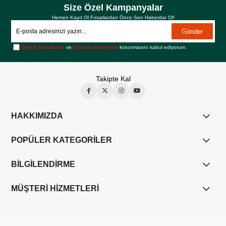
Size Özel Kampanyalar
Hemen Kayıt Ol Fırsatlardan Önce Sen Haberdar Ol!
Gönder
Üyelik koşullarını
ve
kişisel verilerimin
korunmasını kabul ediyorum.
Takipte Kal
HAKKIMIZDA
POPÜLER KATEGORİLER
BİLGİLENDİRME
MÜŞTERİ HİZMETLERİ