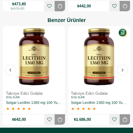
₺473,80
₺442,00
₺479,00
Benzer Ürünler
Takviye Edici Gıdalar
Takviye Edici Gıdalar
SOLGAR
SOLGAR
Solgar Lecithin 1360 mg 100 Yumuşak Jelatin Kapsül
Solgar Lecithin 1360 mg 100 Yumuşak Jelatin Kapsül 3 Adet
★
★
★
★
★
★
★
★
★
★
₺642,00
₺1.686,00