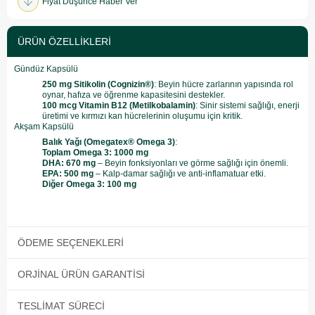
Fiyat Düşünce Haber Ver
ÜRÜN ÖZELLIKLERI
Gündüz Kapsülü
250 mg Sitikolin (Cognizin®)
: Beyin hücre zarlarının yapısında rol
oynar, hafıza ve öğrenme kapasitesini destekler.
100 mcg Vitamin B12 (Metilkobalamin)
: Sinir sistemi sağlığı, enerji
üretimi ve kırmızı kan hücrelerinin oluşumu için kritik.
Akşam Kapsülü
Balık Yağı (Omegatex® Omega 3)
:
Toplam Omega 3: 1000 mg
DHA: 670 mg
– Beyin fonksiyonları ve görme sağlığı için önemli.
EPA: 500 mg
– Kalp-damar sağlığı ve anti-inflamatuar etki.
Diğer Omega 3: 100 mg
ÖDEME SEÇENEKLERI
ORJINAL ÜRÜN GARANTISI
TESLIMAT SÜRECI