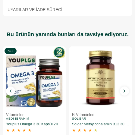
UYARILAR VE İADE SÜRECI
Bu ürünün yanında bunları da tavsiye ediyoruz.
%1
Vitaminler
B Vitaminleri
ABDI İBRAHIM
SOLGAR
Youplus Omega 3 30 Kapsül 2'li
Solgar Methylcobalamin B12 30 Tablet
★
★
★
★
★
★
★
★
★
★