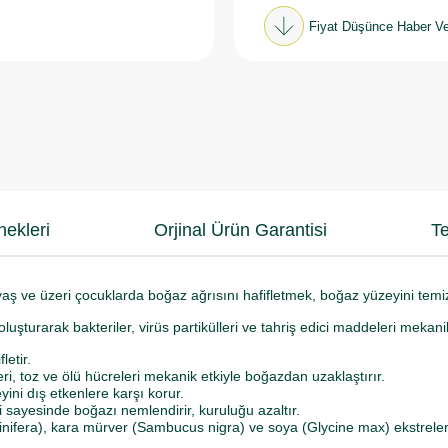
Fiyat Düşünce Haber Ve
ekleri
Orjinal Ürün Garantisi
Te
 ve üzeri çocuklarda boğaz ağrısını hafifletmek, boğaz yüzeyini temizl
uşturarak bakteriler, virüs partikülleri ve tahriş edici maddeleri mekanik
letir.
ri, toz ve ölü hücreleri mekanik etkiyle boğazdan uzaklaştırır.
ni dış etkenlere karşı korur.
i sayesinde boğazı nemlendirir, kuruluğu azaltır.
nifera), kara mürver (Sambucus nigra) ve soya (Glycine max) ekstreleri 