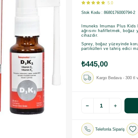
5.0
Stok Kodu
8680176000794-2
Imuneks Imumax Plus Kids B
ağrısını hafifletmek, boğaz 
cihazdır.
Sprey, boğaz yüzeyinde koruy
partikülleri ve tahriş edici 
₺445,00
Kargo Bedava - 300 tl v
Telefonla Sipariş