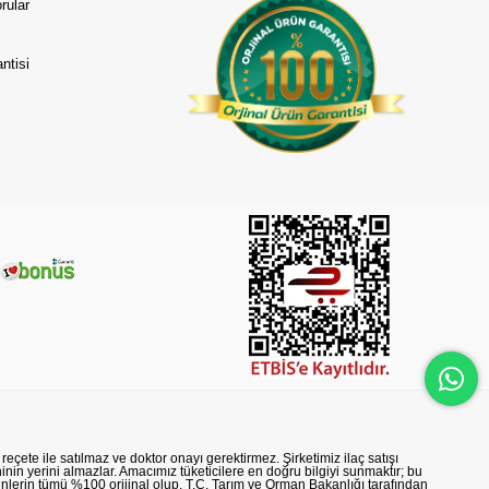
rular
ntisi
reçete ile satılmaz ve doktor onayı gerektirmez. Şirketimiz ilaç satışı
nin yerini almazlar. Amacımız tüketicilere en doğru bilgiyi sunmaktır; bu
rünlerin tümü %100 orijinal olup, T.C. Tarım ve Orman Bakanlığı tarafından