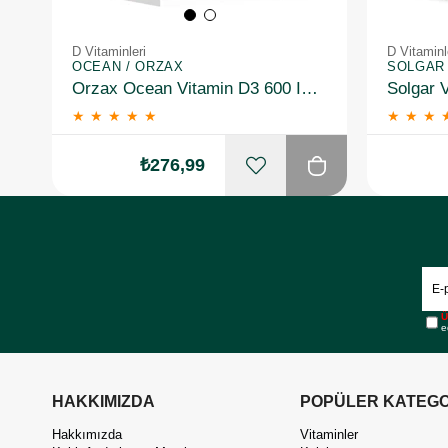
D Vitaminleri
D Vitaminl
OCEAN / ORZAX
SOLGAR
Orzax Ocean Vitamin D3 600 IU Sprey 20 ml
★
★
★
★
★
★
★
★
₺276,99
Ü
e
HAKKIMIZDA
POPÜLER KATEGO
Hakkımızda
Vitaminler