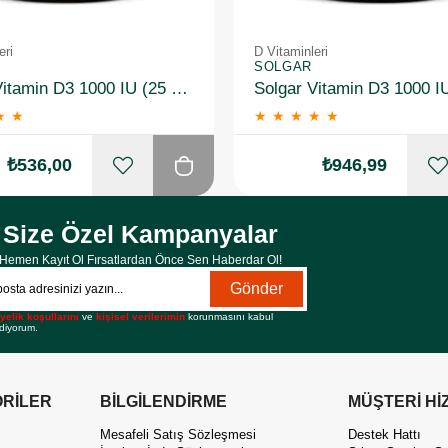
eri
D Vitaminleri
SOLGAR
Solgar Vitamin D3 1000 IU (25 µg) 100 Yumuşak Jelatin Kapsül
★
★
★
★
★
★
★
₺536,00
₺946,99
Size Özel Kampanyalar
Hemen Kayıt Ol Fırsatlardan Önce Sen Haberdar Ol!
Gönder
yelik koşullarını
ve
kişisel verilerimin
korunmasını kabul
diyorum.
RİLER
BİLGİLENDİRME
MÜŞTERİ Hİ
Mesafeli Satış Sözleşmesi
Destek Hattı