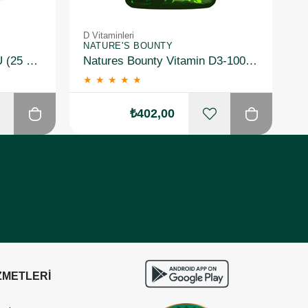
D Vitaminleri
D 
NATURE'S BOUNTY
N
Solgar Vitamin D3 1000 IU (25 µg) 100 Yumuşak Jelatin Kapsül 2 Adet
Natures Bounty Vitamin D3-1000 IU 100 Yumuşak Jelatin Kapsül
★
★
★
★
★
₺402,00
ZMETLERİ