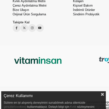
Kvkk Aydınlatma Metni
Kolajen
Çerez Aydınlatma Metni
Kişisel Bakım
Bize Ulaşın
İndirimli Ürünler
Orijinal Ürün Sorgulama
Sindirim Probiyotik
Takipte Kal
Çerez Kullanımı
Web sitemizde sunulan ürünler, vitaminler ve gıda takviyeleri kategori
Sizlere en iyi alışveriş deneyimini sunabilmek adına sitemizde
yapmamakta ve satılan ürünlerin herhangi bir hastalığı önleyici veya ted
çerezler(cookies)
kullanmaktayız. Detaylı bilgi için
Kvkk
sözleşmesini
nedenle yer verilen içerikler sadece bilgilendirme amacı taşır ve ürünler