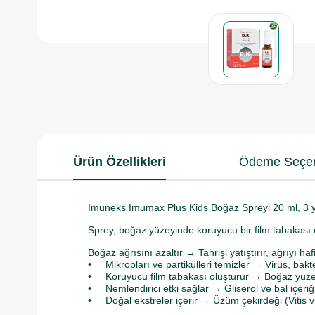
Ürün Özellikleri
Ödeme Seçen
Imuneks Imumax Plus Kids Boğaz Spreyi 20 ml, 3 yaş
Sprey, boğaz yüzeyinde koruyucu bir film tabakası ol
Boğaz ağrısını azaltır → Tahrişi yatıştırır, ağrıyı hafif
• Mikropları ve partikülleri temizler → Virüs, bakte
• Koruyucu film tabakası oluşturur → Boğaz yüzeyi
• Nemlendirici etki sağlar → Gliserol ve bal içeriğ
• Doğal ekstreler içerir → Üzüm çekirdeği (Vitis vi