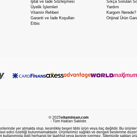
İptal ve İade Sözleşmesi
Sıkça Sorulan So
Üyelik İşlemleri
Yardım
Vitamin Rehberi
Kargom Nerede?
Garanti ve İade Koşulları
Orijinal Ürün Gara
Etbis
© 2025
vitaminsan.com
- Tüm Hakları Saklıdır.
lerinde yer almakta olup, kesinlikle beşeri tıbbi ürün veya ilaç değildir. Bu ürünler 
avi edici özelliği bulunmamaktadır. Ürünlerimiz sağlıklı ve dengeli beslenme düzeni
in kullanımıyla ilgili herhangi bir taahhüt veya tavsiye içermez. Sitemizde satılan ü