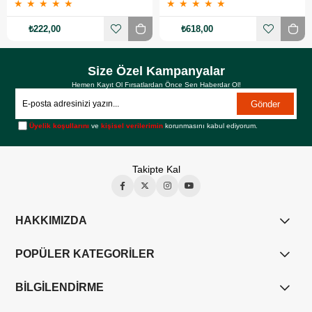
★
★
★
★
★
★
★
★
★
★
₺222,00
₺618,00
Size Özel Kampanyalar
Hemen Kayıt Ol Fırsatlardan Önce Sen Haberdar Ol!
Gönder
Üyelik koşullarını
ve
kişisel verilerimin
korunmasını kabul ediyorum.
Takipte Kal
HAKKIMIZDA
POPÜLER KATEGORİLER
BİLGİLENDİRME