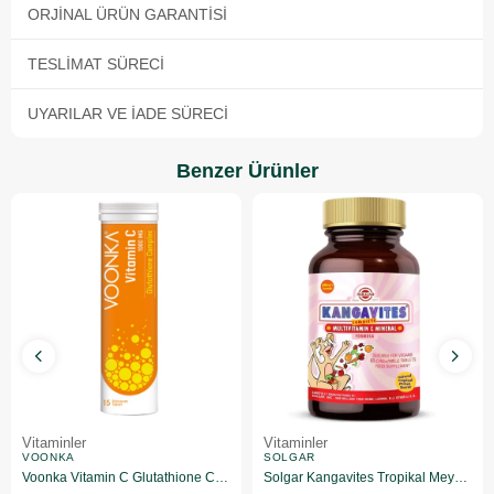
ORJINAL ÜRÜN GARANTISI
TESLIMAT SÜRECI
UYARILAR VE İADE SÜRECI
Benzer Ürünler
Vitaminler
Vitaminler
VOONKA
SOLGAR
Voonka Vitamin C Glutathione Complex Efervesan 15 Tablet
Solgar Kangavites Tropikal Meyve Aromalı 60 Tablet