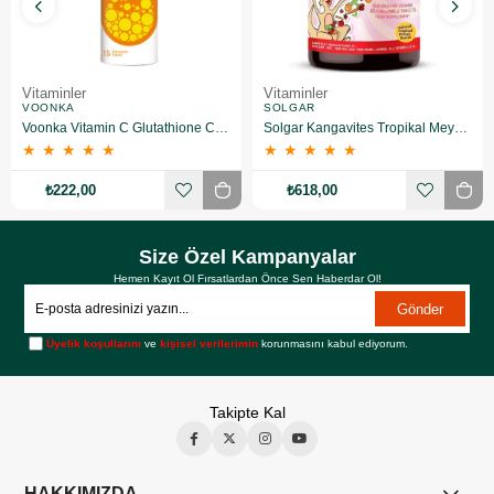
Vitaminler
Vitaminler
VOONKA
SOLGAR
Voonka Vitamin C Glutathione Complex Efervesan 15 Tablet
Solgar Kangavites Tropikal Meyve Aromalı 60 Tablet
★
★
★
★
★
★
★
★
★
★
₺222,00
₺618,00
Size Özel Kampanyalar
Hemen Kayıt Ol Fırsatlardan Önce Sen Haberdar Ol!
Gönder
Üyelik koşullarını
ve
kişisel verilerimin
korunmasını kabul ediyorum.
Takipte Kal
HAKKIMIZDA