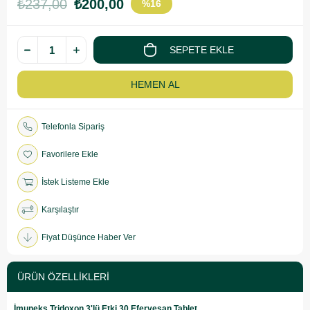
₺237,00
₺200,00
%
16
İndirim
Telefonla Sipariş
Favorilere Ekle
İstek Listeme Ekle
Karşılaştır
Fiyat Düşünce Haber Ver
ÜRÜN ÖZELLIKLERI
İmuneks Tridoxon 3'lü Etki 30 Efervesan Tablet