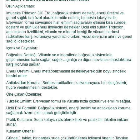
Ürün Açıklaması:
İmuneks Tridoxon 3'lü Etki, bağışıklık sistemi desteği, enerji üretimi ve
genel sağlık için özel olarak formüle edilmiş bir besin takviyesidir.
Efervesan formu sayesinde hızlı emilim sağlayarak etkisini kısa sürede
gösterir ve günlük enerji ihtiyacını destekler. Üçlü etki sunan Tridoxon,
antioksidan özellikleri, vitamin ve mineral içeriği ile vücudu serbest
radikallere karşı korumaya yardımcı olurken, vücut direncini artırır ve genel
sağlığı destekler.
İçerik ve Faydaları:
Bağışıklık Desteği: Vitamin ve minerallerle bağışıklık sisteminin
güçlenmesine katkı sağlar, soğuk algınlığı ve diğer mevsimsel hastalıklara
karşı koruma sağlar.
Enerji Üretimi: Enerji metabolizmasını destekleyerek gün boyu zindelik
hissini artırır.
Antioksidan Koruma: Serbest radikallere karşı koruyucu bir etki gösterir,
hücre yenilenmesini destekler.
Öne Çıkan Özellikler:
Yüksek Emilim: Efervesan formu ile vücutta hızla çözülür ve emilim sağlar.
Üçlü Etki Formülü: Bağışıklık sistemi, enerji üretimi ve antioksidan koruma
sağlamak üzere özel olarak geliştirilmiştir.
Pratik Kullanım: Suda kolayca çözülerek hızlı ve pratik bir tüketim imkânı
sunar.
Kullanım Önerisi:
Günde 1 tablet, bir bardak suda çözündürülerek içilmesi önerilir. Tavsiye