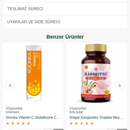
TESLIMAT SÜRECI
UYARILAR VE İADE SÜRECI
Benzer Ürünler
Vitaminler
Vitaminler
VOONKA
SOLGAR
Voonka Vitamin C Glutathione Complex Efervesan 15 Tablet
Solgar Kangavites Tropikal Meyve Aromalı 60 Tablet
★
★
★
★
★
★
★
★
★
★