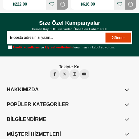
₺222,00
₺618,00
Size Özel Kampanyalar
Hemen Kayıt Ol Fırsatlardan Önce Sen Haberdar Ol!
Gönder
Üyelik koşullarını
ve
kişisel verilerimin
korunmasını kabul ediyorum.
Takipte Kal
HAKKIMIZDA
POPÜLER KATEGORİLER
BİLGİLENDİRME
MÜŞTERİ HİZMETLERİ