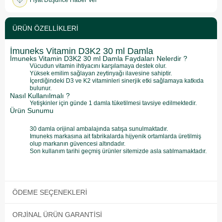
Fiyat Düşünce Haber Ver
ÜRÜN ÖZELLIKLERI
İmuneks Vitamin D3K2 30 ml Damla
İmuneks Vitamin D3K2 30 ml Damla Faydaları Nelerdir ?
Vücudun vitamin ihtiyacını karşılamaya destek olur.
Yüksek emilim sağlayan zeytinyağı ilavesine sahiptir.
İçerdiğindeki D3 ve K2 vitaminleri sinerjik etki sağlamaya katkıda
bulunur.
Nasıl Kullanılmalı ?
Yetişkinler için günde 1 damla tüketilmesi tavsiye edilmektedir.
Ürün Sunumu
30 damla orijinal ambalajında satışa sunulmaktadır.
Imuneks markasına ait fabrikalarda hijyenik ortamlarda üretilmiş
olup markanın güvencesi altındadır.
Son kullanım tarihi geçmiş ürünler sitemizde asla satılmamaktadır.
ÖDEME SEÇENEKLERI
ORJINAL ÜRÜN GARANTISI