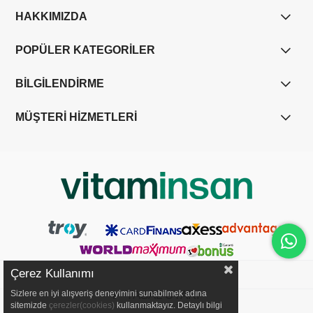
HAKKIMIZDA
POPÜLER KATEGORİLER
BİLGİLENDİRME
MÜŞTERİ HİZMETLERİ
Çerez Kullanımı
Sizlere en iyi alışveriş deneyimini sunabilmek adına
YASAL UYARI
sitemizde
çerezler(cookies)
kullanmaktayız. Detaylı bilgi