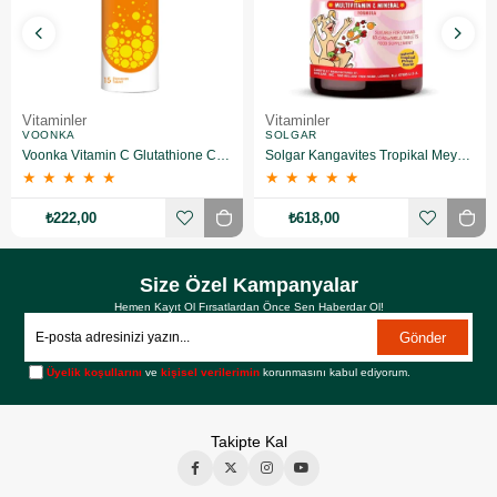
Vitaminler
Vitaminler
VOONKA
SOLGAR
Voonka Vitamin C Glutathione Complex Efervesan 15 Tablet
Solgar Kangavites Tropikal Meyve Aromalı 60 Tablet
★
★
★
★
★
★
★
★
★
★
₺222,00
₺618,00
Size Özel Kampanyalar
Hemen Kayıt Ol Fırsatlardan Önce Sen Haberdar Ol!
Gönder
Üyelik koşullarını
ve
kişisel verilerimin
korunmasını kabul ediyorum.
Takipte Kal