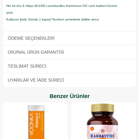
Her bir doz 6 milyar (6x109) Lactobacillus rhamnosus GG canlı bakteri hücresi
içerir.
Kullanım Şekli: Günde 1 kapsül Tercihen yemeklerle birlikte alınız
ÖDEME SEÇENEKLERI
ORJINAL ÜRÜN GARANTISI
TESLIMAT SÜRECI
UYARILAR VE İADE SÜRECI
Benzer Ürünler