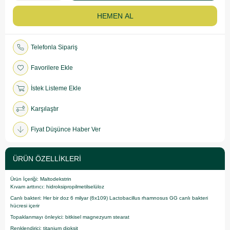
Telefonla Sipariş
Favorilere Ekle
İstek Listeme Ekle
Karşılaştır
Fiyat Düşünce Haber Ver
ÜRÜN ÖZELLIKLERI
Ürün İçeriği: Maltodekstrin
Kıvam arttırıcı: hidroksipropilmetilselüloz
Canlı bakteri: Her bir doz 6 milyar (6x109) Lactobacillus rhamnosus GG canlı bakteri
hücresi içerir
Topaklanmayı önleyici: bitkisel magnezyum stearat
Renklendirici: titanium dioksit