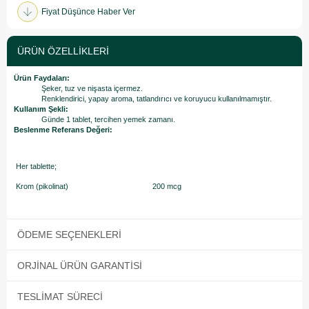
Fiyat Düşünce Haber Ver
ÜRÜN ÖZELLIKLERI
Ürün Faydaları:
Şeker, tuz ve nişasta içermez.
Renklendirici, yapay aroma, tatlandırıcı ve koruyucu kullanılmamıştır.
Kullanım Şekli:
Günde 1 tablet, tercihen yemek zamanı.
Beslenme Referans Değeri:
Her tablette;
Krom (pikolinat)
200 mcg
ÖDEME SEÇENEKLERI
ORJINAL ÜRÜN GARANTISI
TESLIMAT SÜRECI