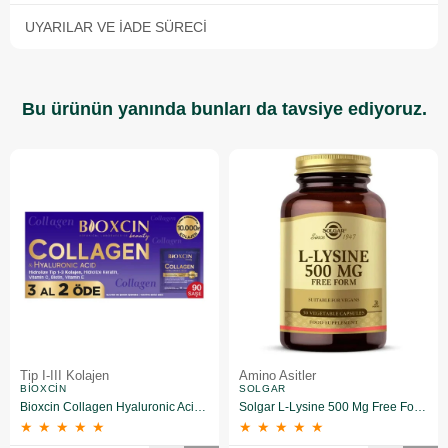
UYARILAR VE İADE SÜRECI
Bu ürünün yanında bunları da tavsiye ediyoruz.
Tip I-III Kolajen
Amino Asitler
BIOXCIN
SOLGAR
Bioxcin Collagen Hyaluronic Acid Hidrolize Tip 1-3 Kolajen 90 Saşe
Solgar L-Lysine 500 Mg Free Form 50 Kapsül
★
★
★
★
★
★
★
★
★
★