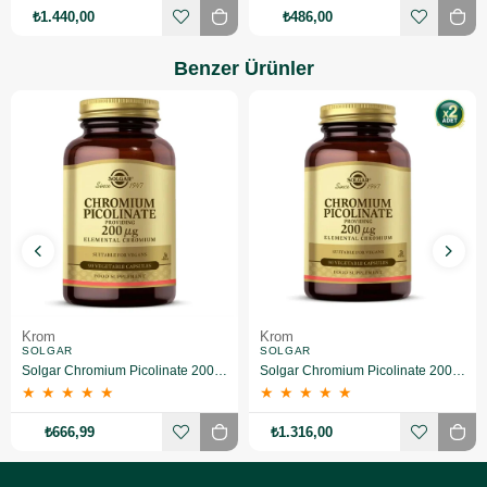
₺1.440,00
₺486,00
Benzer Ürünler
Krom
Krom
SOLGAR
SOLGAR
Solgar Chromium Picolinate 200 mcg 90 Kapsül
Solgar Chromium Picolinate 200 mcg 90 Kapsül 2 Adet
★
★
★
★
★
★
★
★
★
★
₺666,99
₺1.316,00