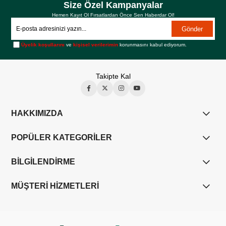
Size Özel Kampanyalar
Hemen Kayıt Ol Fırsatlardan Önce Sen Haberdar Ol!
Gönder
Üyelik koşullarını
ve
kişisel verilerimin
korunmasını kabul ediyorum.
Takipte Kal
HAKKIMIZDA
POPÜLER KATEGORİLER
BİLGİLENDİRME
MÜŞTERİ HİZMETLERİ