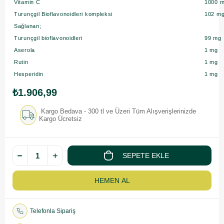
Vitamin C
1000 
Turunçgil Bioflavonoidleri kompleksi
102 m
Sağlanan;
Turunçgil bioflavonoidleri
99 mg
Aserola
1 mg
Rutin
1 mg
Hesperidin
1 mg
₺1.906,99
Kargo Bedava - 300 tl ve Üzeri Tüm Alışverişlerinizde
Kargo Ücretsiz
Telefonla Sipariş