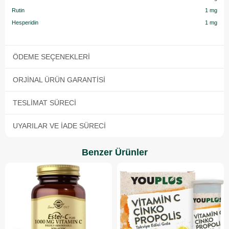
Rutin
1 mg
Hesperidin
1 mg
ÖDEME SEÇENEKLERI
ORJINAL ÜRÜN GARANTISI
TESLIMAT SÜRECI
UYARILAR VE İADE SÜRECI
Benzer Ürünler