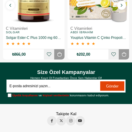
C Vitaminleri
C Vitaminleri
SOLGAR
ABDI İBRAHIM
Solgar Ester-C Plus 1000 mg 60 Kapsül
Youplus Vitamin C Çinko Propolis 20 Efervesan Tablet
★
★
★
★
★
★
★
★
★
★
₺866,00
₺202,00
Size Özel Kampanyalar
Hemen Kayıt Ol Fırsatlardan Önce Sen Haberdar Ol!
Gönder
Üyelik koşullarını
ve
kişisel verilerimin
korunmasını kabul ediyorum.
Takipte Kal