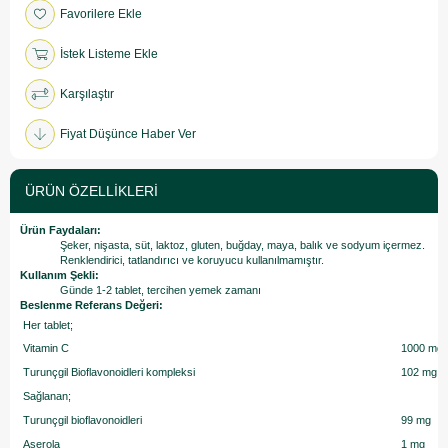
Favorilere Ekle
İstek Listeme Ekle
Karşılaştır
Fiyat Düşünce Haber Ver
ÜRÜN ÖZELLIKLERI
Ürün Faydaları:
Şeker, nişasta, süt, laktoz, gluten, buğday, maya, balık ve sodyum içermez.
Renklendirici, tatlandırıcı ve koruyucu kullanılmamıştır.
Kullanım Şekli:
Günde 1-2 tablet, tercihen yemek zamanı
Beslenme Referans Değeri:
Her tablet;
Vitamin C
1000 mg
Turunçgil Bioflavonoidleri kompleksi
102 mg
Sağlanan;
Turunçgil bioflavonoidleri
99 mg
Aserola
1 mg