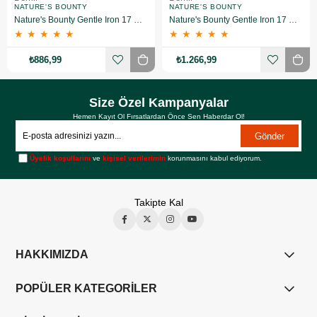
NATURE'S BOUNTY
NATURE'S BOUNTY
Nature's Bounty Gentle Iron 17 Mg 60 Kapsül 2 Adet
Nature's Bounty Gentle Iron 17 mg 60 Kapsül 3 Adet
★
★
★
★
★
★
★
★
★
★
₺886,99
₺1.266,99
Size Özel Kampanyalar
Hemen Kayıt Ol Fırsatlardan Önce Sen Haberdar Ol!
Gönder
Üyelik koşullarını
ve
kişisel verilerimin
korunmasını kabul ediyorum.
Takipte Kal
HAKKIMIZDA
POPÜLER KATEGORİLER