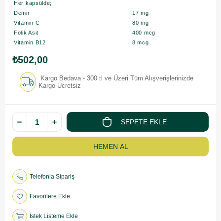
Her kapsülde;
Demir
17 mg
Vitamin C
80 mg
Folik Asit
400 mcg
Vitamin B12
8 mcg
₺502,00
Kargo Bedava - 300 tl ve Üzeri Tüm Alışverişlerinizde
Kargo Ücretsiz
Telefonla Sipariş
Favorilere Ekle
İstek Listeme Ekle