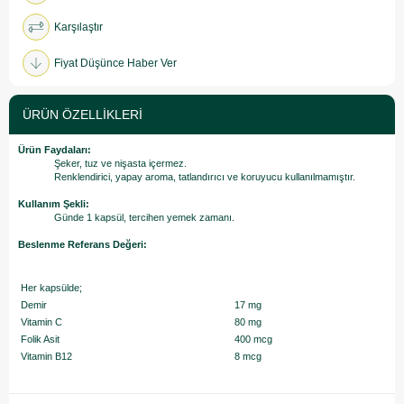
Karşılaştır
Fiyat Düşünce Haber Ver
ÜRÜN ÖZELLIKLERI
Ürün Faydaları:
Şeker, tuz ve nişasta içermez.
Renklendirici, yapay aroma, tatlandırıcı ve koruyucu kullanılmamıştır.
Kullanım Şekli:
Günde 1 kapsül, tercihen yemek zamanı.
Beslenme Referans Değeri:
Her kapsülde;
Demir
17 mg
Vitamin C
80 mg
Folik Asit
400 mcg
Vitamin B12
8 mcg