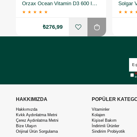
Orzax Ocean Vitamin D3 600 IU Sprey 20 ml
★
★
★
★
★
★
★
★
₺276,99
Ü
e
HAKKIMIZDA
POPÜLER KATEGO
Hakkımızda
Vitaminler
Kvkk Aydınlatma Metni
Kolajen
Çerez Aydınlatma Metni
Kişisel Bakım
Bize Ulaşın
İndirimli Ürünler
Orijinal Ürün Sorgulama
Sindirim Probiyotik