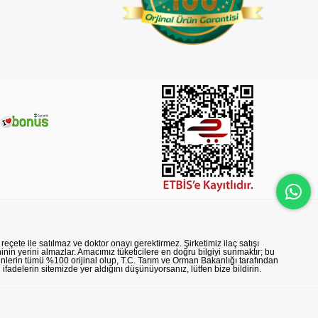
reçete ile satılmaz ve doktor onayı gerektirmez. Şirketimiz ilaç satışı
nin yerini almazlar. Amacımız tüketicilere en doğru bilgiyi sunmaktır; bu
rünlerin tümü %100 orijinal olup, T.C. Tarım ve Orman Bakanlığı tarafından
n ifadelerin sitemizde yer aldığını düşünüyorsanız, lütfen bize bildirin.