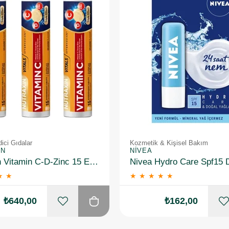
ici Gıdalar
Kozmetik & Kişisel Bakım
IN
NIVEA
Nutraxin Vitamin C-D-Zinc 15 Efervesan Tablet 3 Adet
★
★
★
★
★
★
★
₺640,00
₺162,00