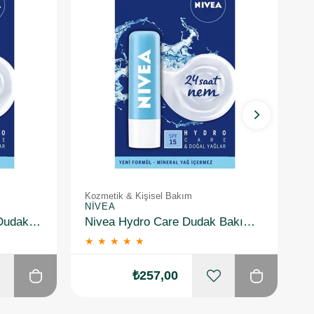
Kozmetik & Kişisel Bakım
Ta
NIVEA
V
Nivea Hydro Care Spf15 Dudak Bakım Kremi 4.8 gr
Nivea Hydro Care Dudak Bakım Kremi 4.8 gr 2 Adet
V
★
★
★
★
★
₺257,00