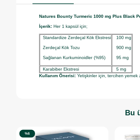
Natures Bounty Turmeric 1000 mg Plus Black P
İçerik:
Her 1 kapsül için;
Standardize Zerdeçal Kök Ekstresi
100 mg
Zerdeçal Kök Tozu
900 mg
Sağlanan Kurkuminoidler (%95)
95 mg
Karabiber Ekstresi
5 mg
Kullanım Önerisi:
Yetişkinler için, tercihen yeme
Bu ü
%6