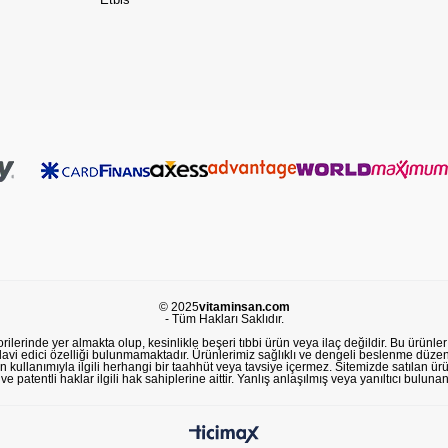
© 2025
vitaminsan.com
- Tüm Hakları Saklıdır.
lerinde yer almakta olup, kesinlikle beşeri tıbbi ürün veya ilaç değildir. Bu ürünler 
avi edici özelliği bulunmamaktadır. Ürünlerimiz sağlıklı ve dengeli beslenme düzeni
in kullanımıyla ilgili herhangi bir taahhüt veya tavsiye içermez. Sitemizde satılan ü
 patentli haklar ilgili hak sahiplerine aittir. Yanlış anlaşılmış veya yanıltıcı buluna