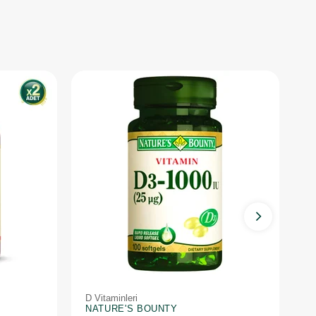
D Vitaminleri
D 
NATURE'S BOUNTY
N