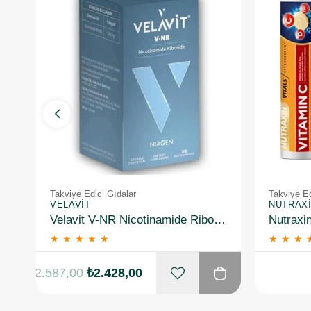
Takviye Edici Gıdalar
Takviye Ed
VELAVIT
NUTRAX
Velavit V-NR Nicotinamide Riboside 30 Kapsül
★
★
★
★
★
★
★
★
₺2.587,00
₺2.428,00