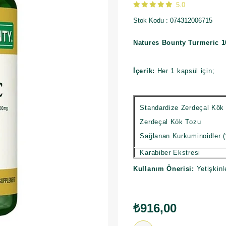
5.0
Stok Kodu
074312006715
Natures Bounty Turmeric 
İçerik:
Her 1 kapsül için;
Standardize Zerdeçal Kök 
Zerdeçal Kök Tozu
Sağlanan Kurkuminoidler 
Karabiber Ekstresi
Kullanım Önerisi:
Yetişkinl
₺916,00