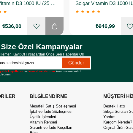
Solgar Vitamin D3 1000 IU (25 µg) 100 Yumuşak Jelatin Kapsül
★
★
★
★
★
★
★
₺536,00
₺946,99
Size Özel Kampanyalar
Hemen Kayıt Ol Fırsatlardan Önce Sen Haberdar Ol!
Gönder
yelik koşullarını
ve
kişisel verilerimin
korunmasını kabul
diyorum.
RİLER
BİLGİLENDİRME
MÜŞTERİ Hİ
Mesafeli Satış Sözleşmesi
Destek Hattı
İptal ve İade Sözleşmesi
Sıkça Sorulan So
Üyelik İşlemleri
Yardım
Vitamin Rehberi
Kargom Nerede?
Garanti ve İade Koşulları
Orijinal Ürün Gara
Etbis