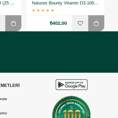
Solgar Vitamin D3 1000 IU (25 µg) 100 Yumuşak Jelatin Kapsül 2 Adet
Natures Bounty Vitamin D3-1000 IU 100 Yumuşak Jelatin Kapsül
★
★
★
★
★
₺402,00
ZMETLERİ
rular
ntisi