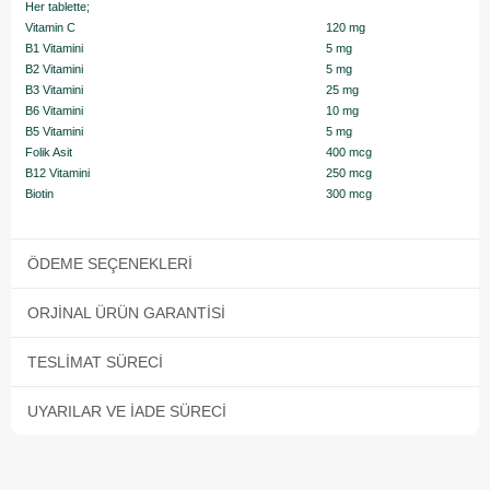
Her tablette;
Vitamin C
120 mg
B1 Vitamini
5 mg
B2 Vitamini
5 mg
B3 Vitamini
25 mg
B6 Vitamini
10 mg
B5 Vitamini
5 mg
Folik Asit
400 mcg
B12 Vitamini
250 mcg
Biotin
300 mcg
ÖDEME SEÇENEKLERI
ORJINAL ÜRÜN GARANTISI
TESLIMAT SÜRECI
UYARILAR VE İADE SÜRECI