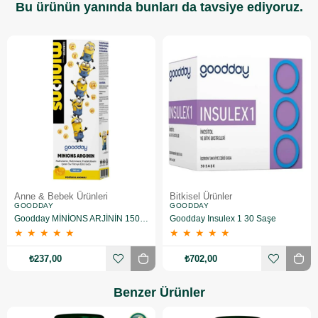
Bu ürünün yanında bunları da tavsiye ediyoruz.
Anne & Bebek Ürünleri
Bitkisel Ürünler
GOODDAY
GOODDAY
Goodday MİNİONS ARJİNİN 150 ML
Goodday Insulex 1 30 Saşe
★
★
★
★
★
★
★
★
★
★
₺237,00
₺702,00
Benzer Ürünler