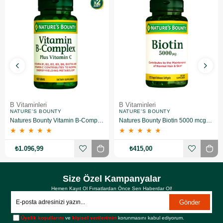
B Vitaminleri
B Vitaminleri
NATURE'S BOUNTY
NATURE'S BOUNTY
Natures Bounty Vitamin B-Complex Plus Takviye Edici Gıda 60 Tablet 2 Adet
Natures Bounty Biotin 5000 mcg Takviye Edici Gıda 72 Kapsül
★
★
★
★
★
★
★
★
★
★
₺1.096,99
₺415,00
Size Özel Kampanyalar
Hemen Kayıt Ol Fırsatlardan Önce Sen Haberdar Ol!
Gönder
Üyelik koşullarını
ve
kişisel verilerimin
korunmasını kabul ediyorum.