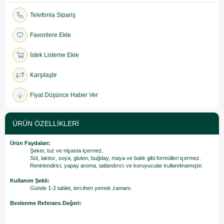
Telefonla Sipariş
Favorilere Ekle
İstek Listeme Ekle
Karşılaştır
Fiyat Düşünce Haber Ver
ÜRÜN ÖZELLIKLERI
Ürün Faydaları:
Şeker, tuz ve nişasta içermez.
Süt, laktoz, soya, gluten, buğday, maya ve balık gibi formülleri içermez.
Renklendirici, yapay aroma, tatlandırıcı ve koruyucular kullanılmamıştır.
Kullanım Şekli:
Günde 1-2 tablet, tercihen yemek zamanı.
Beslenme Referans Değeri: