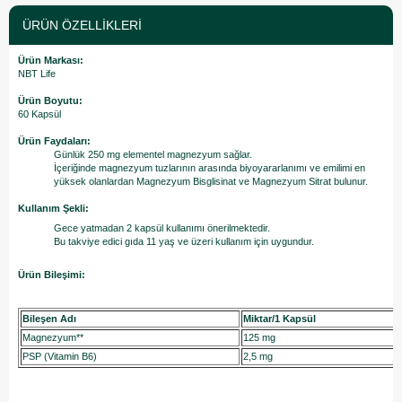
ÜRÜN ÖZELLIKLERI
Ürün Markası:
NBT Life
Ürün Boyutu:
60 Kapsül
Ürün Faydaları:
Günlük 250 mg elementel magnezyum sağlar.
İçeriğinde magnezyum tuzlarının arasında biyoyararlanımı ve emilimi en
yüksek olanlardan Magnezyum Bisglisinat ve Magnezyum Sitrat bulunur.
Kullanım Şekli:
Gece yatmadan 2 kapsül kullanımı önerilmektedir.
Bu takviye edici gıda 11 yaş ve üzeri kullanım için uygundur.
Ürün Bileşimi:
Bileşen Adı
Miktar/1 Kapsül
Magnezyum**
125 mg
PSP (Vitamin B6)
2,5 mg