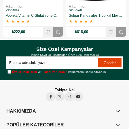
Vitaminler
Vitaminler
VOONKA
SOLGAR
Voonka Vitamin C Glutathione Complex Efervesan 15 Tablet
Solgar Kangavites Tropikal Meyve Aromalı 60 Tablet
★
★
★
★
★
★
★
★
★
★
₺222,00
₺618,00
Size Özel Kampanyalar
Hemen Kayıt Ol Fırsatlardan Önce Sen Haberdar Ol!
Gönder
Üyelik koşullarını
ve
kişisel verilerimin
korunmasını kabul ediyorum.
Takipte Kal
HAKKIMIZDA
POPÜLER KATEGORİLER