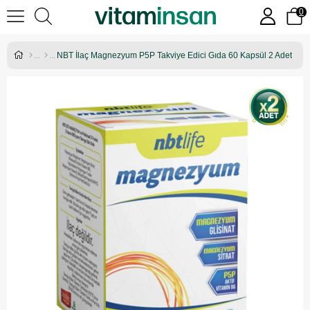
0
NBT İlaç Magnezyum P5P Takviye Edici Gıda 60 Kapsül 2 Adet