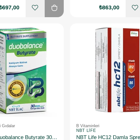
₺697,00
₺863,00
i Gıdalar
B Vitaminleri
NBT LIFE
Nbt Life Duobalance Butyrate 30 Kapsül