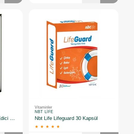
Vitaminler
NBT LIFE
Nbt Life Cognilife Takviye Edici Gıda 30 Kapsül
Nbt Life Lifeguard 30 Kapsül
★
★
★
★
★