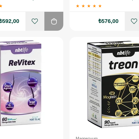
★
★
★
★
★
★
₺592,00
₺576,00
Magnezyum