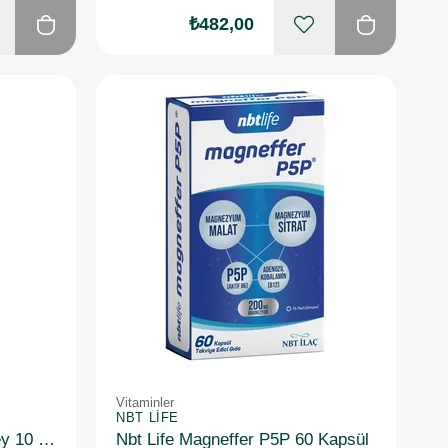
₺482,00
Vitaminler
NBT LIFE
NBT Life HC12 Damla Sprey 10 ml
Nbt Life Magneffer P5P 60 Kapsül