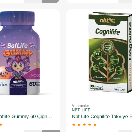
Vitaminler
NBT LIFE
Nbt Life Saflife Gummy 60 Çiğnenebilir Form
★
★
★
★
★
★