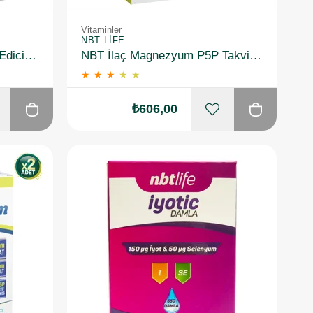
Vitaminler
NBT LIFE
NBT Life Cognilife Takviye Edici Gıda 60 Kapsül
NBT İlaç Magnezyum P5P Takviye Edici Gıda 60 Kapsül
★
★
★
★
★
₺606,00