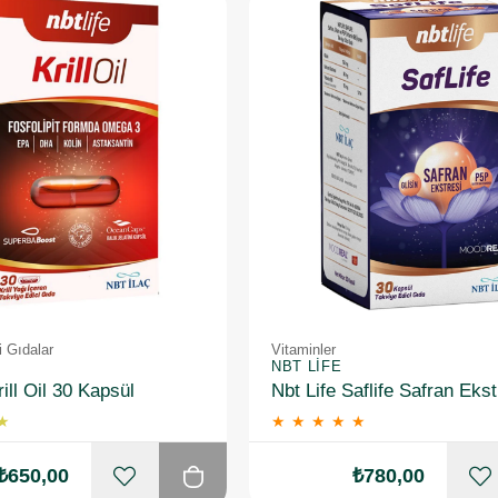
i Gıdalar
Vitaminler
NBT LIFE
rill Oil 30 Kapsül
★
★
★
★
★
★
₺650,00
₺780,00