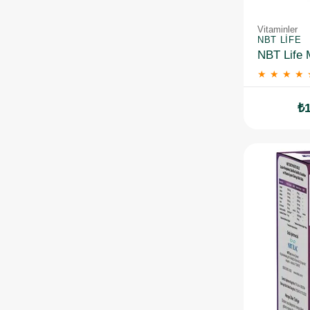
Vitaminler
NBT LIFE
★
★
★
★
₺1