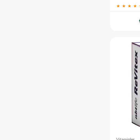
★
★
★
★
Vitaminler