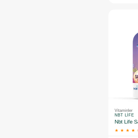
Vitaminler
NBT LIFE
★
★
★
★