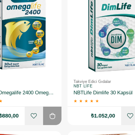
Takviye Edici Gıdalar
NBT LIFE
NBT Life Omegalife 2400 Omega 3 30 x 2 Combotech Kapsül
NBTLife Dimlife 30 Kapsül
★
★
★
★
★
★
₺880,00
₺1.052,00