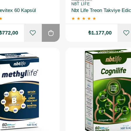
NBT LIFE
Revitex 60 Kapsül
★
★
★
★
★
★
₺772,00
₺1.177,00