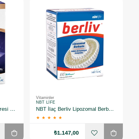
Vitaminler
NBT LIFE
Nbt Life Saflife Safran Ekstresi 30 Kapsül
NBT İlaç Berliv Lipozomal Berberin Takviye Edici Gıda 60 Kapsül
★
★
★
★
★
₺1.147,00