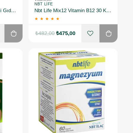
NBT LIFE
Nbt Life Treon Takviye Edici Gıda 90 Kapsül
Nbt Life Mix12 Vitamin B12 30 Kapsül
★
★
★
★
★
₺482,00
₺475,00