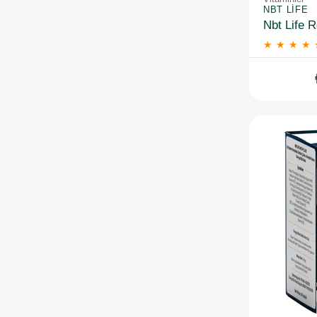
NBT LIFE
Nbt Life 
★
★
★
★