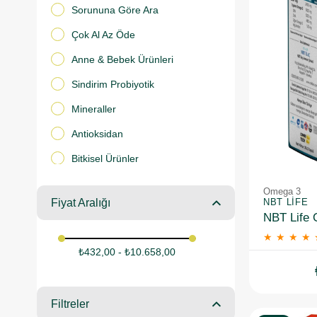
Sorununa Göre Ara
Çok Al Az Öde
Anne & Bebek Ürünleri
Sindirim Probiyotik
Mineraller
Antioksidan
Bitkisel Ürünler
Toptan Satış
Omega 3
NBT LIFE
Fiyat Aralığı
İndirimli Ürünler
Tüm Ürünler
★
★
★
★
₺432,00 - ₺10.658,00
Yeni Ürünler
Omega 3 ve Balık Yağları
Filtreler