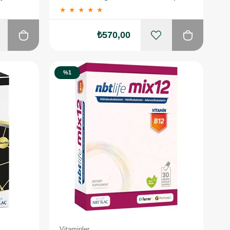
★
★
★
★
★
₺570,00
%1
Vitaminler