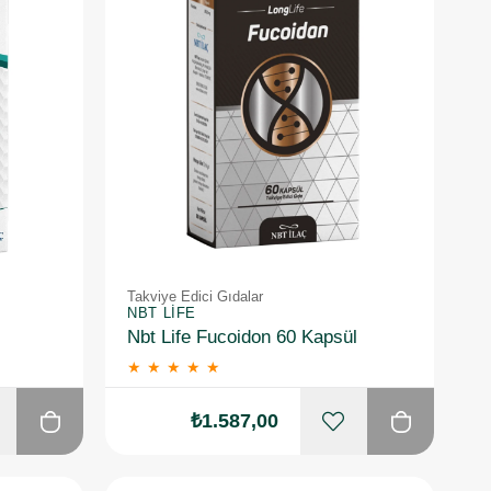
Takviye Edici Gıdalar
NBT LIFE
Nbt Life Fucoidon 60 Kapsül
★
★
★
★
★
₺1.587,00