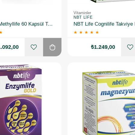
Vitaminler
NBT LIFE
NBT Life Methyllife 60 Kapsül Takviye Edici Gıda
★
★
★
★
★
★
.092,00
₺1.249,00