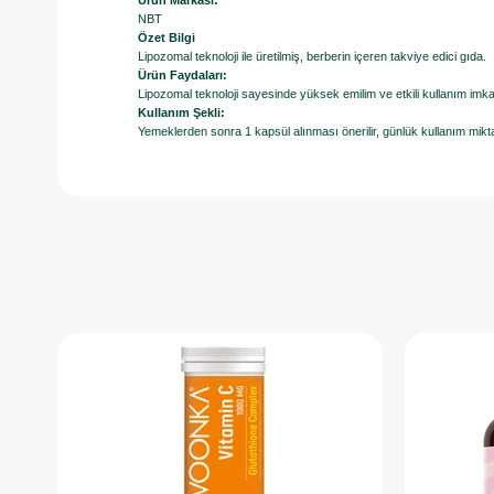
Ürün Markası:
NBT
Özet Bilgi
Lipozomal teknoloji ile üretilmiş, berberin içeren takviye edici gıda.
Ürün Faydaları:
Lipozomal teknoloji sayesinde yüksek emilim ve etkili kullanım imkan
Kullanım Şekli:
Yemeklerden sonra 1 kapsül alınması önerilir, günlük kullanım mikta