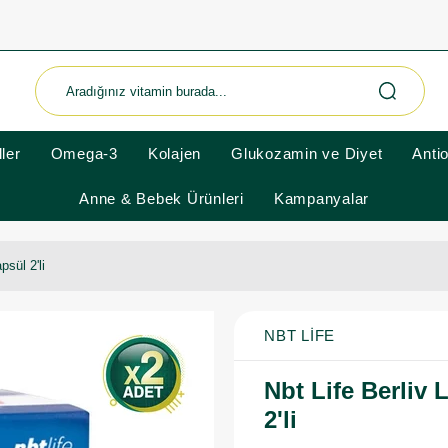
ler
Omega-3
Kolajen
Glukozamin ve Diyet
Anti
Anne & Bebek Ürünleri
Kampanyalar
sül 2'li
NBT LIFE
Nbt Life Berliv
2'li