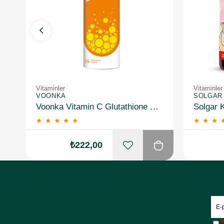
Vitaminler
Vitaminler
VOONKA
SOLGAR
Voonka Vitamin C Glutathione Complex Efervesan 15 Tablet
★
★
★
★
★
★
★
★
₺222,00
Ü