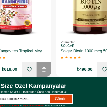
Vitaminler
SOLGAR
Solgar Kangavites Tropikal Meyve Aromalı 60 Tablet
Solgar Biotin 1000 mcg 5
★
★
★
★
★
★
★
₺618,00
₺496,00
Size Özel Kampanyalar
Hemen Kayıt Ol Fırsatlardan Önce Sen Haberdar Ol!
Gönder
yelik koşullarını
ve
kişisel verilerimin
korunmasını kabul