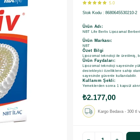
5.0
Stok Kodu
8680645530210-2
Ürün Adı:
NBT Life Berliv Lipozamal Berber
Ürün Markası:
NBT
Özet Bilgi
Lipozomal teknoloji ile üretilmiş, 
Ürün Faydaları:
Lipozomal teknoloji sayesinde yük
destekleyici özelliklere sahip ol
sayesinde güvenle kullanılabilir.
Kullanım Şekli:
Yemeklerden sonra 1 kapsül alınma
₺2.177,00
Kargo Bedava - 300 tl v