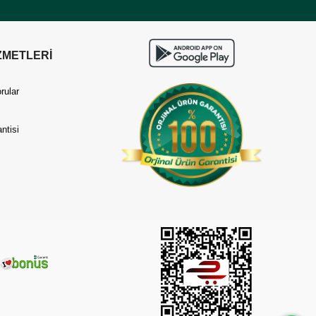
ZMETLERİ
rular
ntisi