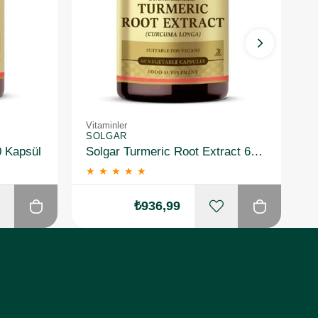
Vitaminler
Vi
SOLGAR
S
0 Kapsül
Solgar Turmeric Root Extract 60 Kapsül
★
★
★
★
★
₺936,99