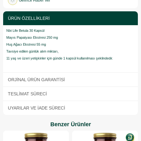
Gelince Haber Ver
ÜRÜN ÖZELLIKLERI
Nbt Life Betula 30 Kapsül
Mayıs Papatyası Ekstresi 250 mg
Huş Ağacı Ekstresi 55 mg
Tavsiye edilen günlük alım miktarı,
11 yaş ve üzeri yetişkinler için günde 1 kapsül kullanılması şeklindedir.
ORJINAL ÜRÜN GARANTISI
TESLIMAT SÜRECI
UYARILAR VE İADE SÜRECI
Benzer Ürünler