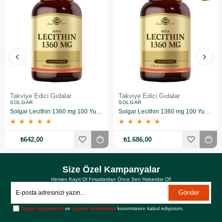
Takviye Edici Gıdalar
Takviye Edici Gıdalar
SOLGAR
SOLGAR
Solgar Lecithin 1360 mg 100 Yumuşak Jelatin Kapsül
Solgar Lecithin 1360 mg 100 Yumuşak Jelatin Kapsül 3 Adet
★
★
★
★
★
★
★
★
★
★
₺642,00
₺1.686,00
Size Özel Kampanyalar
Hemen Kayıt Ol Fırsatlardan Önce Sen Haberdar Ol!
Gönder
Üyelik koşullarını
ve
kişisel verilerimin
korunmasını kabul ediyorum.