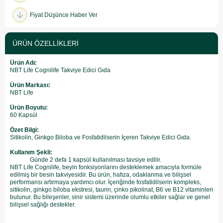
Fiyat Düşünce Haber Ver
ÜRÜN ÖZELLIKLERI
Ürün Adı:
NBT Life Cognilife Takviye Edici Gıda
Ürün Markası:
NBT Life
Ürün Boyutu:
60 Kapsül
Özet Bilgi:
Sitikolin, Ginkgo Biloba ve Fosfatidilserin İçeren Takviye Edici Gıda.
Kullanım Şekli:
Günde 2 defa 1 kapsül kullanılması tavsiye edilir.
NBT Life Cognilife, beyin fonksiyonlarını desteklemek amacıyla formüle
edilmiş bir besin takviyesidir. Bu ürün, hafıza, odaklanma ve bilişsel
performansı artırmaya yardımcı olur. İçeriğinde fosfatidilserin kompleks,
sitikolin, ginkgo biloba ekstresi, taurin, çinko pikolinat, B6 ve B12 vitaminleri
bulunur. Bu bileşenler, sinir sistemi üzerinde olumlu etkiler sağlar ve genel
bilişsel sağlığı destekler.