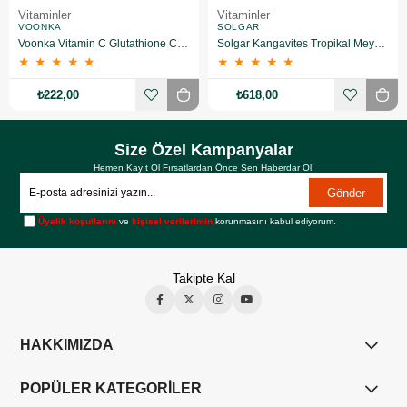
Vitaminler
Vitaminler
VOONKA
SOLGAR
Voonka Vitamin C Glutathione Complex Efervesan 15 Tablet
Solgar Kangavites Tropikal Meyve Aromalı 60 Tablet
★
★
★
★
★
★
★
★
★
★
₺222,00
₺618,00
Size Özel Kampanyalar
Hemen Kayıt Ol Fırsatlardan Önce Sen Haberdar Ol!
Gönder
Üyelik koşullarını
ve
kişisel verilerimin
korunmasını kabul ediyorum.
Takipte Kal
HAKKIMIZDA
POPÜLER KATEGORİLER