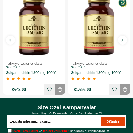
Takviye Edici Gıdalar
Takviye Edici Gıdalar
SOLGAR
SOLGAR
Solgar Lecithin 1360 mg 100 Yumuşak Jelatin Kapsül
Solgar Lecithin 1360 mg 100 Yumuşak Jelatin Kapsül 3 Adet
★
★
★
★
★
★
★
★
★
★
₺642,00
₺1.686,00
Size Özel Kampanyalar
Hemen Kayıt Ol Fırsatlardan Önce Sen Haberdar Ol!
Gönder
Üyelik koşullarını
ve
kişisel verilerimin
korunmasını kabul ediyorum.