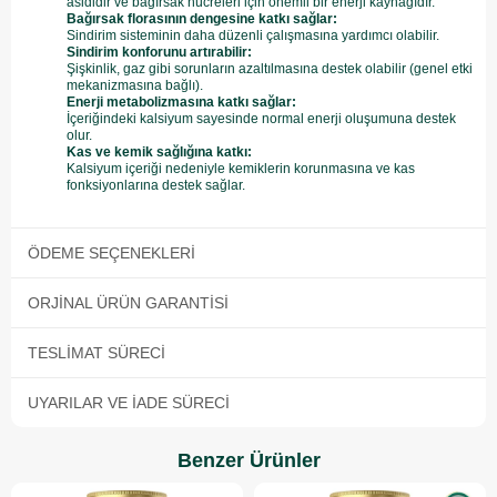
asididir ve bağırsak hücreleri için önemli bir enerji kaynağıdır.
Bağırsak florasının dengesine katkı sağlar:
Sindirim sisteminin daha düzenli çalışmasına yardımcı olabilir.
Sindirim konforunu artırabilir:
Şişkinlik, gaz gibi sorunların azaltılmasına destek olabilir (genel etki
mekanizmasına bağlı).
Enerji metabolizmasına katkı sağlar:
İçeriğindeki kalsiyum sayesinde normal enerji oluşumuna destek
olur.
Kas ve kemik sağlığına katkı:
Kalsiyum içeriği nedeniyle kemiklerin korunmasına ve kas
fonksiyonlarına destek sağlar.
ÖDEME SEÇENEKLERI
ORJINAL ÜRÜN GARANTISI
TESLIMAT SÜRECI
UYARILAR VE İADE SÜRECI
Benzer Ürünler