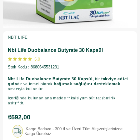
NBT LIFE
Nbt Life Duobalance Butyrate 30 Kapsül
5.0
Stok Kodu
8680645531231
Nbt Life Duobalance Butyrate 30 Kapsül
takviye edici
, bir
gıda
bağırsak sağlığını desteklemek
dır ve temel olarak
amacıyla kullanılır.
İçeriğinde bulunan ana madde **kalsiyum bütirat (butirik
asit)**tir.
₺592,00
Kargo Bedava - 300 tl ve Üzeri Tüm Alışverişlerinizde
Kargo Ücretsiz