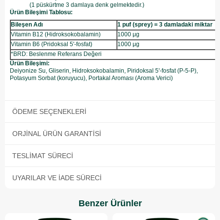
(1 püskürtme 3 damlaya denk gelmektedir.)
Ürün Bileşimi Tablosu:
Bileşen Adı
1 puf (sprey) = 3 damladaki miktar
Vitamin B12 (Hidroksokobalamin)
1000 μg
Vitamin B6 (Pridoksal 5'-fosfat)
1000 μg
*BRD: Beslenme Referans Değeri
Ürün Bileşimi:
Deiyonize Su, Gliserin, Hidroksokobalamin, Piridoksal 5'-fosfat (P-5-P),
Potasyum Sorbat (koruyucu), Portakal Aroması (Aroma Verici)
ÖDEME SEÇENEKLERI
ORJINAL ÜRÜN GARANTISI
TESLIMAT SÜRECI
UYARILAR VE İADE SÜRECI
Benzer Ürünler