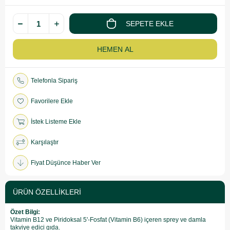
Telefonla Sipariş
Favorilere Ekle
İstek Listeme Ekle
Karşılaştır
Fiyat Düşünce Haber Ver
ÜRÜN ÖZELLIKLERI
Özet Bilgi:
Vitamin B12 ve Piridoksal 5'-Fosfat (Vitamin B6) içeren sprey ve damla
takviye edici gıda.