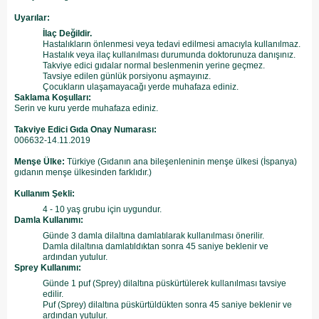
Uyarılar:
İlaç Değildir.
Hastalıkların önlenmesi veya tedavi edilmesi amacıyla kullanılmaz.
Hastalık veya ilaç kullanılması durumunda doktorunuza danışınız.
Takviye edici gıdalar normal beslenmenin yerine geçmez.
Tavsiye edilen günlük porsiyonu aşmayınız.
Çocukların ulaşamayacağı yerde muhafaza ediniz.
Saklama Koşulları:
Serin ve kuru yerde muhafaza ediniz.
Takviye Edici Gıda Onay Numarası:
006632-14.11.2019
Menşe Ülke:
Türkiye (Gıdanın ana bileşenleninin menşe ülkesi (İspanya)
gıdanın menşe ülkesinden farklıdır.)
Kullanım Şekli:
4 - 10 yaş grubu için uygundur.
Damla Kullanımı:
Günde 3 damla dilaltına damlatılarak kullanılması önerilir.
Damla dilaltınıa damlatıldıktan sonra 45 saniye beklenir ve
ardından yutulur.
Sprey Kullanımı:
Günde 1 puf (Sprey) dilaltına püskürtülerek kullanılması tavsiye
edilir.
Puf (Sprey) dilaltına püskürtüldükten sonra 45 saniye beklenir ve
ardından yutulur.