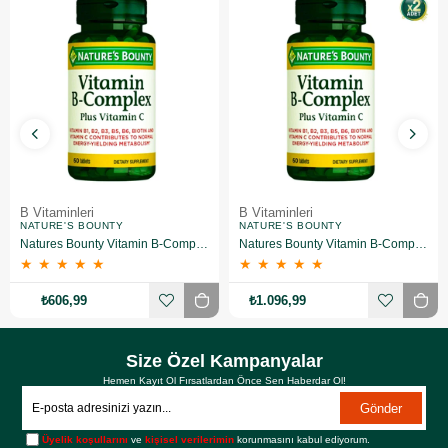
B Vitaminleri
B Vitaminleri
NATURE'S BOUNTY
NATURE'S BOUNTY
Natures Bounty Vitamin B-Complex Plus Takviye Edici Gıda 60 Tablet
Natures Bounty Vitamin B-Complex Plus Takviye Edici Gıda 60 Tablet 2 Adet
★
★
★
★
★
★
★
★
★
★
₺606,99
₺1.096,99
Size Özel Kampanyalar
Hemen Kayıt Ol Fırsatlardan Önce Sen Haberdar Ol!
Gönder
Üyelik koşullarını
ve
kişisel verilerimin
korunmasını kabul ediyorum.