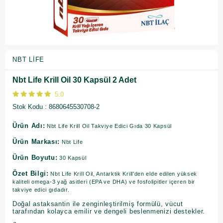
NBT LIFE
Nbt Life Krill Oil 30 Kapsül 2 Adet
5.0
Stok Kodu
8680645530708-2
Ürün Adı:
Nbt Life Krill Oil Takviye Edici Gıda 30 Kapsül
Ürün Markası:
Nbt Life
Ürün Boyutu:
30 Kapsül
Özet Bilgi:
Nbt Life Krill Oil, Antarktik Krill'den elde edilen yüksek
kaliteli omega-3 yağ asitleri (EPA ve DHA) ve fosfolipitler içeren bir
takviye edici gıdadır.
Doğal astaksantin ile zenginleştirilmiş formülü, vücut
tarafından kolayca emilir ve dengeli beslenmenizi destekler.