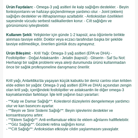
Ürün Faydaları:
- Omega-3 yağ asitleri ile kalp sağlığını destekler. - Beyin
fonksiyonlarını ve hafızayı güçlendirmeye yardımcı olur. - Joint (eklem)
sağlığını destekler ve iltihaplanmayı azaltabilir. - Antioksidan özellikleri
sayesinde vücudu serbest radikallerden korur. - Cilt sağlığını ve
görünümünü iyileştirebilir.
Kullanım Şekli:
Yetişkinler için günde 1-2 kapsül, ana öğünlerle birlikte
alınması tavsiye edilir. Doktor veya eczacı tarafından başka bir şekilde
tavsiye edilmedikçe, önerilen günlük dozu aşmayınız.
Ürün Bileşimi:
- Krill Yağı: Omega-3 yağ asitleri (EPA ve DHA) -
Fosfolipitler - Doğal Astaksantin - Jelatin (kapsül) - Gliserin - Saf Su Not:
Herhangi bir sağlık problemi veya alerji durumunda ürünü kullanmadan
önce bir sağlık profesyoneline danışmanız önerilir.
Krill yağı, Antarktika'da yaşayan küçük kabuklu bir deniz canlısı olan krilden
elde edilen bir yağdır. Omega-3 yağ asitleri (EPA ve DHA) açısından zengin
olan krill yağı, içeriğindeki fosfolipitler ve astaksantin ile diğer omega-3
kaynaklarından farklılaşır. İşte krill yağının bazı yararları:
- **Kalp ve Damar Sağlığı**: Kolesterol düzeylerini dengelemeye yardımcı
olur ve kan basıncını ayarlar.
- **Beyin ve Sinir Sistemi Sağlığı**: Beyin işlevlerini destekler ve
konsantrasyonu artırır.
- **Eklem Sağlığı**: Anti-enflamatuar etkisi ile eklem ağrılarını hafifletebilir.
- **Göz Sağlığı**: Gözdeki retina sağlığını korur.
- **Cilt Sağlığı**: Antioksidan etkisiyle cildin yaşlanmasını yavaşlatır.