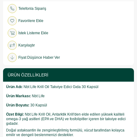
Telefonla Sipariş
Favorilere Ekle
İstek Listeme Ekle
Karşılaştır
Fiyat Düşünce Haber Ver
ÜRÜN ÖZELLIKLERI
Ürün Adı:
Nbt Life Krill Oil Takviye Edici Gıda 30 Kapsül
Ürün Markası:
Nbt Life
Ürün Boyutu:
30 Kapsül
Özet Bilgi:
Nbt Life Krill Oil, Antarktik Krill'den elde edilen yüksek kaliteli
omega-3 yağ asitleri (EPA ve DHA) ve fosfolipitler içeren bir takviye edici
gıdadır.
Doğal astaksantin ile zenginleştirilmiş formülü, vücut tarafından kolayca
emilir ve dengeli beslenmenizi destekler.