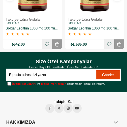
Takviye Edici Gıdalar
Takviye Edici Gıdalar
SOLGAR
SOLGAR
Solgar Lecithin 1360 mg 100 Yumuşak Jelatin Kapsül
Solgar Lecithin 1360 mg 100 Yumuşak Jelatin Kapsül 3 Adet
★
★
★
★
★
★
★
★
★
★
₺642,00
₺1.686,00
Size Özel Kampanyalar
Hemen Kayıt Ol Fırsatlardan Önce Sen Haberdar Ol!
Gönder
Üyelik koşullarını
ve
kişisel verilerimin
korunmasını kabul ediyorum.
Takipte Kal
HAKKIMIZDA