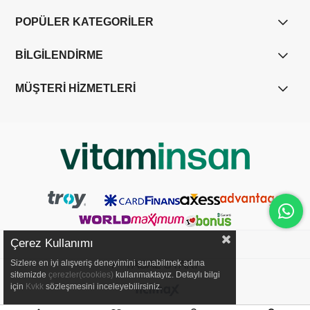
POPÜLER KATEGORİLER
BİLGİLENDİRME
MÜŞTERİ HİZMETLERİ
Çerez Kullanımı
Sizlere en iyi alışveriş deneyimini sunabilmek adına
YASAL UYARI
sitemizde
çerezler(cookies)
kullanmaktayız. Detaylı bilgi
için
Kvkk
sözleşmesini inceleyebilirsiniz.