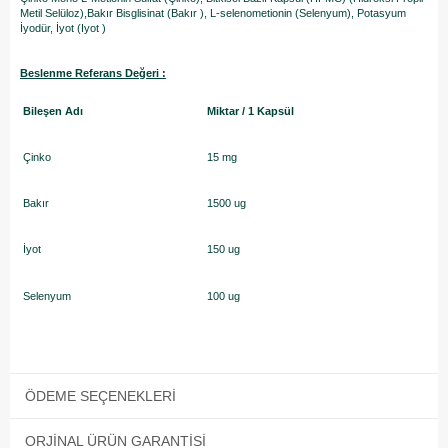
Metil Selüloz),Bakır Bisglisinat (Bakır ), L-selenometionin (Selenyum), Potasyum
İyodür, İyot (Iyot )
Beslenme Referans Değeri :
Bileşen Adı
Miktar / 1 Kapsül
Çinko
15 mg
Bakır
1500 ug
İyot
150 ug
Selenyum
100 ug
ÖDEME SEÇENEKLERI
ORJINAL ÜRÜN GARANTISI