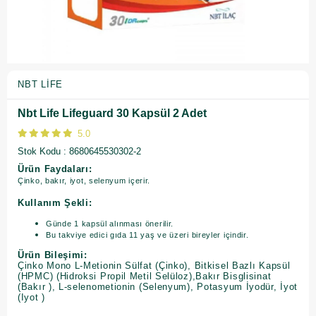
NBT LIFE
Nbt Life Lifeguard 30 Kapsül 2 Adet
5.0
Stok Kodu
8680645530302-2
Ürün Faydaları:
Çinko, bakır, iyot, selenyum içerir.
Kullanım Şekli:
Günde 1 kapsül alınması önerilir.
Bu takviye edici gıda 11 yaş ve üzeri bireyler içindir.
Ürün Bileşimi:
Çinko Mono L-Metionin Sülfat (Çinko), Bitkisel Bazlı Kapsül
(HPMC) (Hidroksi Propil Metil Selüloz),Bakır Bisglisinat
(Bakır ), L-selenometionin (Selenyum), Potasyum İyodür, İyot
(Iyot )