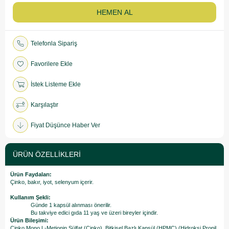
Telefonla Sipariş
Favorilere Ekle
İstek Listeme Ekle
Karşılaştır
Fiyat Düşünce Haber Ver
ÜRÜN ÖZELLIKLERI
Ürün Faydaları:
Çinko, bakır, iyot, selenyum içerir.
Kullanım Şekli:
Günde 1 kapsül alınması önerilir.
Bu takviye edici gıda 11 yaş ve üzeri bireyler içindir.
Ürün Bileşimi:
Çinko Mono L-Metionin Sülfat (Çinko), Bitkisel Bazlı Kapsül (HPMC) (Hidroksi Propil