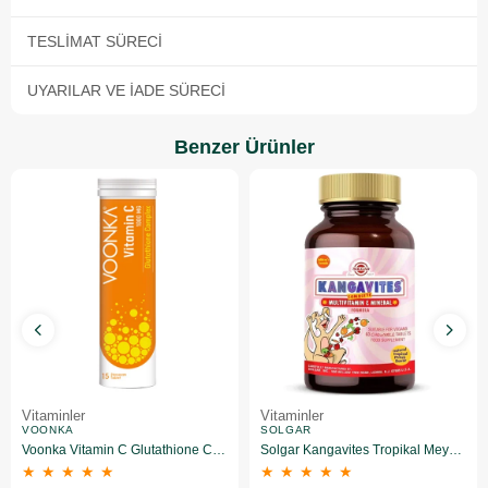
TESLIMAT SÜRECI
UYARILAR VE İADE SÜRECI
Benzer Ürünler
Vitaminler
Vitaminler
VOONKA
SOLGAR
Voonka Vitamin C Glutathione Complex Efervesan 15 Tablet
Solgar Kangavites Tropikal Meyve Aromalı 60 Tablet
★
★
★
★
★
★
★
★
★
★