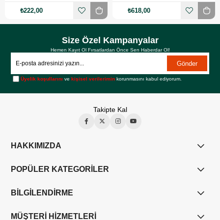
₺222,00
₺618,00
Size Özel Kampanyalar
Hemen Kayıt Ol Fırsatlardan Önce Sen Haberdar Ol!
Gönder
Üyelik koşullarını
ve
kişisel verilerimin
korunmasını kabul ediyorum.
Takipte Kal
HAKKIMIZDA
POPÜLER KATEGORİLER
BİLGİLENDİRME
MÜŞTERİ HİZMETLERİ