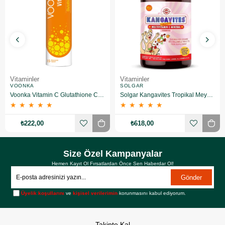
Vitaminler
Vitaminler
VOONKA
SOLGAR
Voonka Vitamin C Glutathione Complex Efervesan 15 Tablet
Solgar Kangavites Tropikal Meyve Aromalı 60 Tablet
★
★
★
★
★
★
★
★
★
★
₺222,00
₺618,00
Size Özel Kampanyalar
Hemen Kayıt Ol Fırsatlardan Önce Sen Haberdar Ol!
Gönder
Üyelik koşullarını
ve
kişisel verilerimin
korunmasını kabul ediyorum.
Takipte Kal