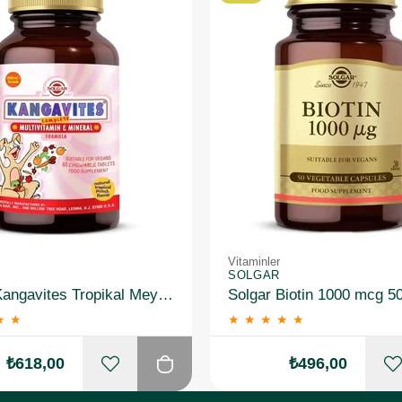
Ürün
Vitaminler
SOLGAR
Solgar Kangavites Tropikal Meyve Aromalı 60 Tablet
Solgar Biotin 1000 mcg 5
★
★
★
★
★
★
★
₺618,00
₺496,00