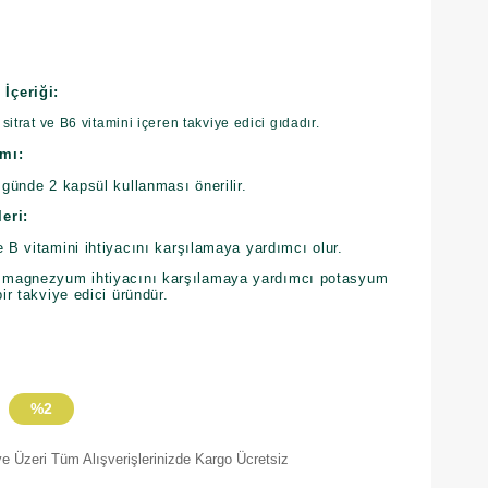
İçeriği:
trat ve B6 vitamini içeren takviye edici gıdadır.
mı:
n günde 2 kapsül kullanması önerilir.
eri:
 vitamini ihtiyacını karşılamaya yardımcı olur.
k magnezyum ihtiyacını karşılamaya yardımcı potasyum
bir takviye edici üründür.
%
2
İndirim
e Üzeri Tüm Alışverişlerinizde Kargo Ücretsiz