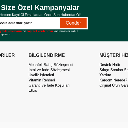
Size Özel Kampanyalar
Hemen Kayıt Ol Fırsatlardan Önce Sen Haberdar Ol!
Gönder
yelik koşullarını
ve
kişisel verilerimin
korunmasını kabul
diyorum.
RİLER
BİLGİLENDİRME
MÜŞTERİ Hİ
Mesafeli Satış Sözleşmesi
Destek Hattı
İptal ve İade Sözleşmesi
Sıkça Sorulan So
Üyelik İşlemleri
Yardım
Vitamin Rehberi
Kargom Nerede?
Garanti ve İade Koşulları
Orijinal Ürün Gara
Etbis