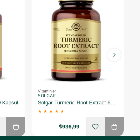
Vitaminler
Vi
SOLGAR
S
0 Kapsül
Solgar Turmeric Root Extract 60 Kapsül
★
★
★
★
★
₺936,99