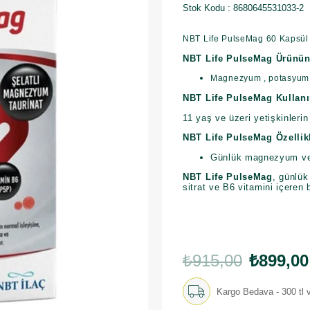
Stok Kodu
8680645531033-2
NBT Life PulseMag 60 Kapsül
NBT Life PulseMag Ürünün 
Magnezyum , potasyum si
NBT Life PulseMag Kullanı
11 yaş ve üzeri yetişkinleri
NBT Life PulseMag Özellikl
Günlük magnezyum ve B
NBT Life PulseMag
, günlü
sitrat ve B6 vitamini içeren 
₺915,00
₺899,00
Kargo Bedava - 300 tl v