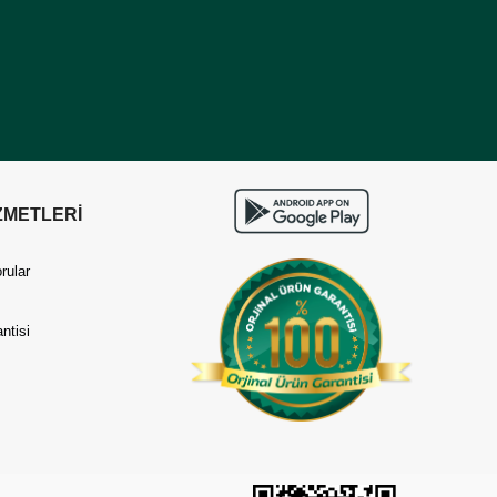
ZMETLERİ
rular
ntisi