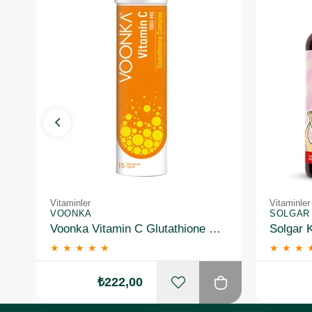
Vitaminler
Vitaminler
VOONKA
SOLGAR
Voonka Vitamin C Glutathione Complex Efervesan 15 Tablet
★
★
★
★
★
★
★
★
₺222,00