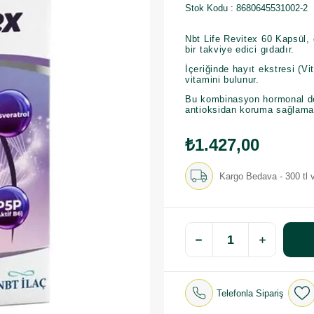
Stok Kodu
8680645531002-2
Nbt Life Revitex 60 Kapsül, ö
bir takviye edici gıdadır.
İçeriğinde hayıt ekstresi (Vi
vitamini bulunur.
Bu kombinasyon hormonal d
antioksidan koruma sağlama
₺1.427,00
Kargo Bedava - 300 tl v
Telefonla Sipariş