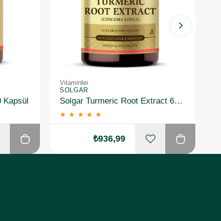
Vitaminler
Vi
SOLGAR
S
0 Kapsül
Solgar Turmeric Root Extract 60 Kapsül
★
★
★
★
★
₺936,99