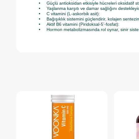
• Güçlü antioksidan etkisiyle hücreleri oksidatif st
• Yaşlanma karşıtı ve damar sağlığını destekleyici öz
• C vitamini (L-askorbik asit):
• Bağışıklık sistemini güçlendirir, kolajen sentezin
• Aktif B6 vitamini (Piridoksal-5’-fosfat):
• Hormon metabolizmasında rol oynar, sinir sistem