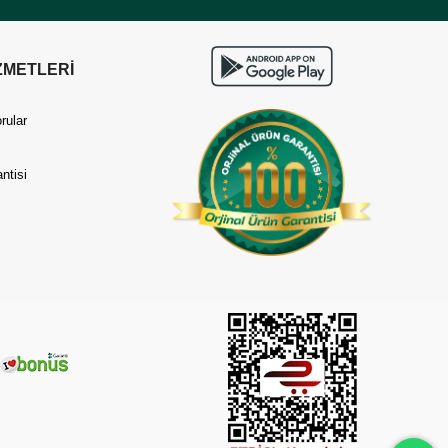
ZMETLERİ
rular
ntisi