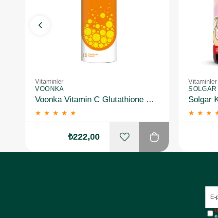
Vitaminler
Vitaminler
VOONKA
SOLGAR
Voonka Vitamin C Glutathione Complex Efervesan 15 Tablet
★
★
★
★
★
★
★
★
₺222,00
Ü
e