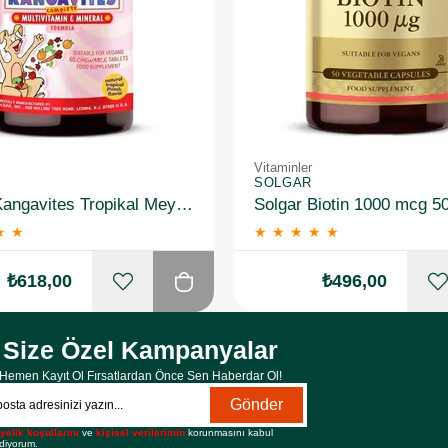
Vitaminler
SOLGAR
Solgar Kangavites Tropikal Meyve Aromalı 60 Tablet
Solgar Biotin 1000 mcg 5
★
★
★
★
★
★
★
₺618,00
₺496,00
Size Özel Kampanyalar
Hemen Kayıt Ol Fırsatlardan Önce Sen Haberdar Ol!
Gönder
yelik koşullarını
ve
kişisel verilerimin
korunmasını kabul
diyorum.