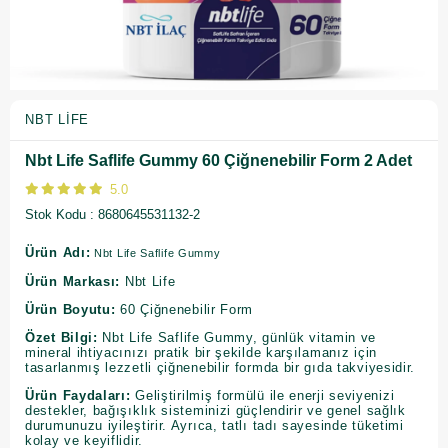
NBT LIFE
Nbt Life Saflife Gummy 60 Çiğnenebilir Form 2 Adet
5.0
Stok Kodu
8680645531132-2
Ürün Adı:
Nbt Life Saflife Gummy
Ürün Markası:
Nbt Life
Ürün Boyutu:
60 Çiğnenebilir Form
Özet Bilgi:
Nbt Life Saflife Gummy, günlük vitamin ve
mineral ihtiyacınızı pratik bir şekilde karşılamanız için
tasarlanmış lezzetli çiğnenebilir formda bir gıda takviyesidir.
Ürün Faydaları:
Geliştirilmiş formülü ile enerji seviyenizi
destekler, bağışıklık sisteminizi güçlendirir ve genel sağlık
durumunuzu iyileştirir. Ayrıca, tatlı tadı sayesinde tüketimi
kolay ve keyiflidir.