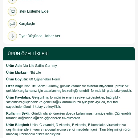
İstek Listeme Ekle
Karşılaştır
Fiyat Düşünce Haber Ver
ÜRÜN ÖZELLIKLERI
Ürün Adı:
Nbt Life Saflife Gummy
Ürün Markası:
Nbt Life
Ürün Boyutu:
60 Çiğnenebilir Form
Özet Bilgi:
Nbt Life Saflife Gummy, günlük vitamin ve mineral ihtiyacınızı pratik bir
şekilde karşılamanız için tasarlanmış lezzetli çiğnenebilir formda bir gıda takviyesidir.
Ürün Faydaları:
Geliştirilmiş formülü ile enerji seviyenizi destekler, bağışıklık
sisteminizi güçlendirir ve genel sağlık durumunuzu iyileştirir. Ayrıca, tatlı tadı
sayesinde tüketimi kolay ve keyiflidir.
Kullanım Şekli:
Günlük olarak önerilen dozda kullanılması tavsiye edilir. Çiğnenebilir
formlar, doğrudan ağızda çiğnenerek tüketilmelidir.
Ürün Bileşimi:
Ürün, C vitamini, D vitamini, E vitamini, B kompleks vitaminleri ve
çeşitli minerallerin yanı sıra doğal aroma verici maddeler içerir. Tam bileşimi için ürün
ambalajı üzerindeki etiketi inceleyiniz.