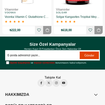
Vitaminler
Vitaminler
VOONKA
SOLGAR
Voonka Vitamin C Glutathione Complex Efervesan 15 Tablet
Solgar Kangavites Tropikal Meyve Aromalı 60 Tablet
★
★
★
★
★
★
★
★
★
★
₺222,00
₺618,00
Size Özel Kampanyalar
Hemen Kayıt Ol Fırsatlardan Önce Sen Haberdar Ol!
Gönder
Üyelik koşullarını
ve
kişisel verilerimin
korunmasını kabul ediyorum.
Takipte Kal
HAKKIMIZDA