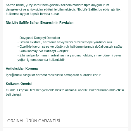
Safran bitkisi, yüzyıllardır hem geleneksel hem modern tıpta duygudurum
dengeleyici ve antioksidan etkileri ile bilinmektedir. Nbt Life Saflife, bu etkiyi günlük
kullanıma uygun kapsül formda sunar.
Nbt Life Saflife Safran Ekstresi'nin Faydaları
- Duygusal Dengeyi Destekler
- Safran ekstresi, serotonin seviyelerini düzenlemeye yardımcı olur.
- Özellikle kaygı, stres ve düşük ruh hali durumlarında doğal destek sağlar.
- Odaklanmayı ve Hafızayı Geliştirir
- Zihinsel performansın artırılmasına yardımcı olabilir; sınav dönemi veya
yoğun iş temposunda kullanılabilir.
Antioksidan Koruma
İçeriğindeki bileşikler serbest radikallerle savaşarak hücreleri korur.
Kullanım Önerisi
Günde 1 kapsül, tercihen yemekle birlikte alınması önerilir. Düzenli kullanımda etkisi
belirginleşir.
ORJINAL ÜRÜN GARANTISI