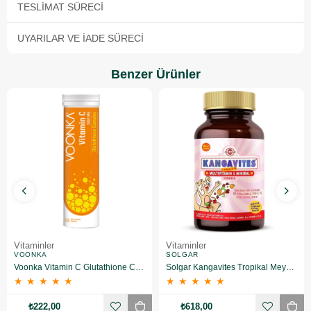
TESLIMAT SÜRECI
UYARILAR VE İADE SÜRECI
Benzer Ürünler
Vitaminler
Vitaminler
VOONKA
SOLGAR
Voonka Vitamin C Glutathione Complex Efervesan 15 Tablet
Solgar Kangavites Tropikal Meyve Aromalı 60 Tablet
★
★
★
★
★
★
★
★
★
★
₺222,00
₺618,00