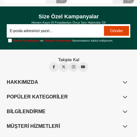
Size Özel Kampanyalar
Hemen Kayıt Ol Fırsatlardan Önce Sen Haberdar Ol!
Gönder
Üyelik koşullarını
ve
kişisel verilerimin
korunmasını kabul ediyorum.
Takipte Kal
HAKKIMIZDA
POPÜLER KATEGORİLER
BİLGİLENDİRME
MÜŞTERİ HİZMETLERİ