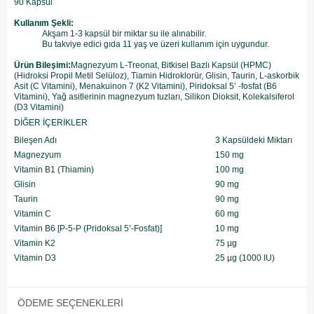
90 Kapsül
Kullanım Şekli:
Akşam 1-3 kapsül bir miktar su ile alınabilir.
Bu takviye edici gıda 11 yaş ve üzeri kullanım için uygundur.
Ürün Bileşimi:
Magnezyum L-Treonat, Bitkisel Bazlı Kapsül (HPMC)
(Hidroksi Propil Metil Selüloz), Tiamin Hidroklorür, Glisin, Taurin, L-askorbik
Asit (C Vitamini), Menakuinon 7 (K2 Vitamini), Piridoksal 5’ -fosfat (B6
Vitamini), Yağ asitlerinin magnezyum tuzları, Silikon Dioksit, Kolekalsiferol
(D3 Vitamini)
DİĞER İÇERİKLER
Bileşen Adı
3 Kapsüldeki Miktarı
Magnezyum
150 mg
Vitamin B1 (Thiamin)
100 mg
Glisin
90 mg
Taurin
90 mg
Vitamin C
60 mg
Vitamin B6 [P-5-P (Pridoksal 5’-Fosfat)]
10 mg
Vitamin K2
75 µg
Vitamin D3
25 µg (1000 IU)
ÖDEME SEÇENEKLERI