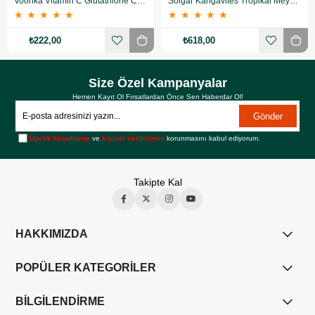
Voonka Vitamin C Glutathione Complex Efervesan 15 Tablet
Solgar Kangavites Tropikal Meyve Aromalı 60 Tablet
★
★
★
★
★
★
★
★
★
★
₺222,00
₺618,00
Size Özel Kampanyalar
Hemen Kayıt Ol Fırsatlardan Önce Sen Haberdar Ol!
Gönder
Üyelik koşullarını
ve
kişisel verilerimin
korunmasını kabul ediyorum.
Takipte Kal
HAKKIMIZDA
POPÜLER KATEGORİLER
BİLGİLENDİRME