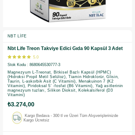
NBT LIFE
Nbt Life Treon Takviye Edici Gıda 90 Kapsül 3 Adet
5.0
Stok Kodu
8680645530777-3
Magnezyum L-Treonat, Bitkisel Bazlı Kapsül (HPMC)
(Hidroksi Propil Metil Selüloz), Tiamin Hidroklorür, Glisin,
Taurin, L-askorbik Asit (C Vitamini), Menakuinon 7 (K2
Vitamini), Piridoksal 5’ -fosfat (B6 Vitamini), Yağ asitlerinin
magnezyum tuzları, Silikon Dioksit, Kolekalsiferol (D3
Vitamini)
₺3.274,00
Kargo Bedava - 300 tl ve Üzeri Tüm Alışverişlerinizde
Kargo Ücretsiz