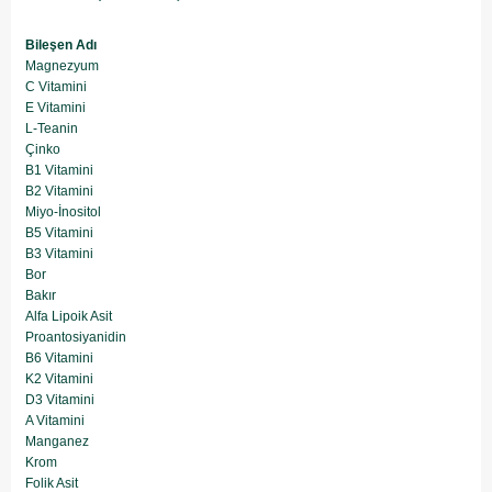
Bileşen Adı
Magnezyum
C Vitamini
E Vitamini
L-Teanin
Çinko
B1 Vitamini
B2 Vitamini
Miyo-İnositol
B5 Vitamini
B3 Vitamini
Bor
Bakır
Alfa Lipoik Asit
Proantosiyanidin
B6 Vitamini
K2 Vitamini
D3 Vitamini
A Vitamini
Manganez
Krom
Folik Asit