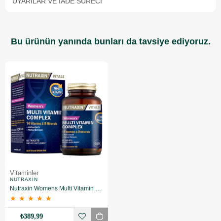
UYARILAR VE İADE SÜRECI
Bu ürünün yanında bunları da tavsiye ediyoruz.
Vitaminler
NUTRAXIN
Nutraxin Womens Multi Vitamin Complex 60 Tablets
★
★
★
★
★
₺389,99