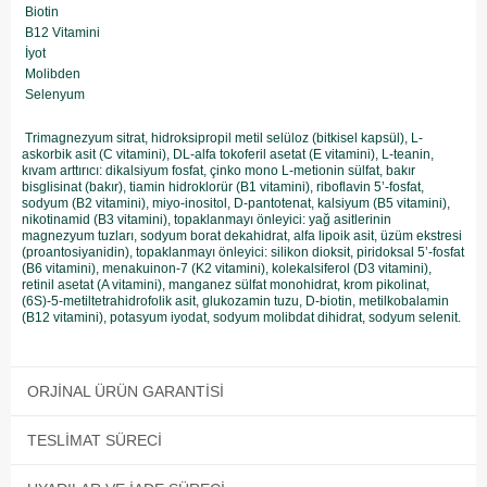
Biotin
B12 Vitamini
İyot
Molibden
Selenyum
Trimagnezyum sitrat, hidroksipropil metil selüloz (bitkisel kapsül), L-
askorbik asit (C vitamini), DL-alfa tokoferil asetat (E vitamini), L-teanin,
kıvam arttırıcı: dikalsiyum fosfat, çinko mono L-metionin sülfat, bakır
bisglisinat (bakır), tiamin hidroklorür (B1 vitamini), riboflavin 5’-fosfat,
sodyum (B2 vitamini), miyo-inositol, D-pantotenat, kalsiyum (B5 vitamini),
nikotinamid (B3 vitamini), topaklanmayı önleyici: yağ asitlerinin
magnezyum tuzları, sodyum borat dekahidrat, alfa lipoik asit, üzüm ekstresi
(proantosiyanidin), topaklanmayı önleyici: silikon dioksit, piridoksal 5’-fosfat
(B6 vitamini), menakuinon-7 (K2 vitamini), kolekalsiferol (D3 vitamini),
retinil asetat (A vitamini), manganez sülfat monohidrat, krom pikolinat,
(6S)-5-metiltetrahidrofolik asit, glukozamin tuzu, D-biotin, metilkobalamin
(B12 vitamini), potasyum iyodat, sodyum molibdat dihidrat, sodyum selenit.
ORJINAL ÜRÜN GARANTISI
TESLIMAT SÜRECI