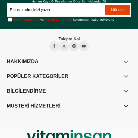
Hemen Kayıt Ol Fırsatlardan Önce Sen Haberdar Ol!
Gönder
Üyelik koşullarını
ve
kişisel verilerimin
korunmasını kabul ediyorum.
Takipte Kal
HAKKIMIZDA
POPÜLER KATEGORİLER
BİLGİLENDİRME
MÜŞTERİ HİZMETLERİ