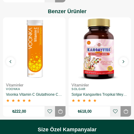
Benzer Ürünler
Vitaminler
Vitaminler
VOONKA
SOLGAR
Voonka Vitamin C Glutathione Complex Efervesan 15 Tablet
Solgar Kangavites Tropikal Meyve Aromalı 60 Tablet
★
★
★
★
★
★
★
★
★
★
₺222,00
₺618,00
Size Özel Kampanyalar