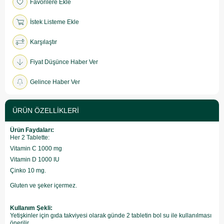
Favorilere Ekle
İstek Listeme Ekle
Karşılaştır
Fiyat Düşünce Haber Ver
Gelince Haber Ver
ÜRÜN ÖZELLIKLERI
Ürün Faydaları:
Her 2 Tablette:
Vitamin C 1000 mg
Vitamin D 1000 IU
Çinko 10 mg.
Gluten ve şeker içermez.
Kullanım Şekli:
Yetişkinler için gıda takviyesi olarak günde 2 tabletin bol su ile kullanılması
önerilir.