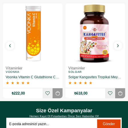
Vitaminler
Vitaminler
VOONKA
SOLGAR
Voonka Vitamin C Glutathione Complex Efervesan 15 Tablet
Solgar Kangavites Tropikal Meyve Aromalı 60 Tablet
★
★
★
★
★
★
★
★
★
★
₺222,00
₺618,00
Size Özel Kampanyalar
Hemen Kayıt Ol Fırsatlardan Önce Sen Haberdar Ol!
Gönder