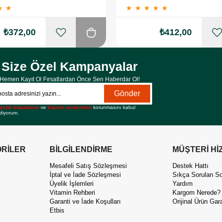
★
★
★
★
★
★
★
₺372,00
₺412,00
Size Özel Kampanyalar
Hemen Kayıt Ol Fırsatlardan Önce Sen Haberdar Ol!
Gönder
yelik koşullarını
ve
kişisel verilerimin
korunmasını kabul
diyorum.
RİLER
BİLGİLENDİRME
MÜŞTERİ Hİ
Mesafeli Satış Sözleşmesi
Destek Hattı
İptal ve İade Sözleşmesi
Sıkça Sorulan So
Üyelik İşlemleri
Yardım
Vitamin Rehberi
Kargom Nerede?
Garanti ve İade Koşulları
Orijinal Ürün Gara
Etbis