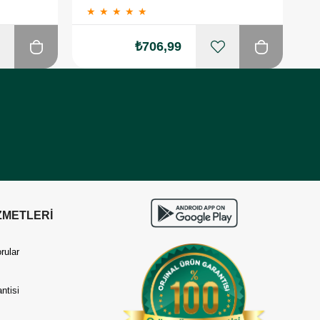
★
★
★
★
★
₺706,99
ZMETLERİ
rular
ntisi