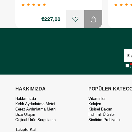
★
★
★
★
★
★
★
★
₺227,00
Ü
e
HAKKIMIZDA
POPÜLER KATEGO
Hakkımızda
Vitaminler
Kvkk Aydınlatma Metni
Kolajen
Çerez Aydınlatma Metni
Kişisel Bakım
Bize Ulaşın
İndirimli Ürünler
Orijinal Ürün Sorgulama
Sindirim Probiyotik
Takipte Kal