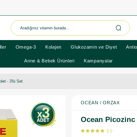
ler
Omega-3
Kolajen
Glukozamin ve Diyet
Anti
Anne & Bebek Ürünleri
Kampanyalar
et - 3'lü Set
OCEAN / ORZAX
Ocean Picozinc 
5.0