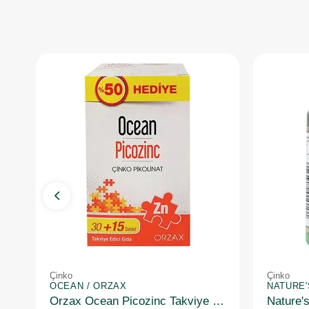
Çinko
Çinko
OCEAN / ORZAX
NATURE
Orzax Ocean Picozinc Takviye Edici Gıda 30 + 15 Tablet