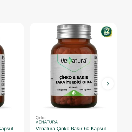
Çinko
Ç
VENATURA
V
Kapsül
Venatura Çinko Bakır 60 Kapsül 2 Adet